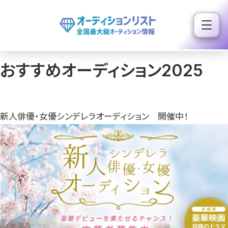
内
容
を
ス
おすすめオーディション2025
キ
ッ
プ
新人俳優・女優シンデレラオーディション 開催中！