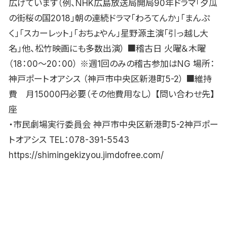
広げています（例、NHK広島放送局開局90年ドラマ「夕瓜
の街桜の国2018」朝の連続ドラマ「わろてんか」「まんぷ
く」「スカーレット」「おちょやん」星野源主演「引っ越し大
名」他、松竹映画にも多数出演） ■稽古日 火曜＆木曜
（18：00〜20：00） ※週1回のみの稽古参加はNG 場所：
神戸ポートオアシス （神戸市中央区新港町5-2） ■維持
費 月15000円必要（その他費用なし） 【問い合わせ先】
座
・市民劇場実行委員会 神戸市中央区新港町5-2神戸ポー
トオアシス TEL：078-391-5543
https://shimingekizyou.jimdofree.com/