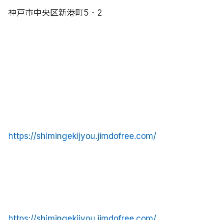
神戸市中央区新港町5‐2
https://shimingekijyou.jimdofree.com/
https://shimingekijyou.jimdofree.com/