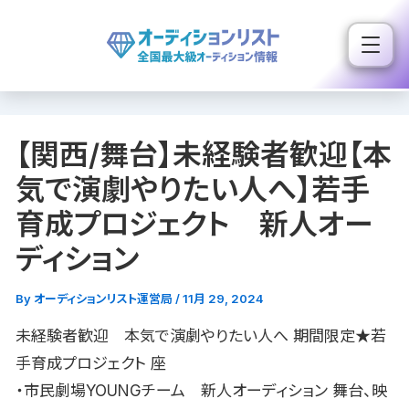
内
容
を
ス
キ
【関西/舞台】未経験者歓迎【本
ッ
プ
気で演劇やりたい人へ】若手
育成プロジェクト 新人オー
ディション
By
オーディションリスト運営局
/
11月 29, 2024
未経験者歓迎 本気で演劇やりたい人へ 期間限定★若
手育成プロジェクト 座
・市民劇場YOUNGチーム 新人オーディション 舞台、映