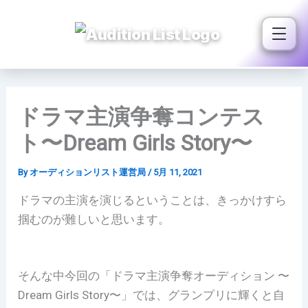
内
容
を
ス
キ
ッ
ドラマ主演争奪コンテス
プ
ト〜Dream Girls Story〜
By
オーディションリスト運営局
/
5月 11, 2021
ドラマの主演を演じるということは、きっかけすら
掴むのが難しいと思います。
そんな中今回の「ドラマ主演争奪オーディション 〜
Dream Girls Story〜」では、グランプリに輝くと自