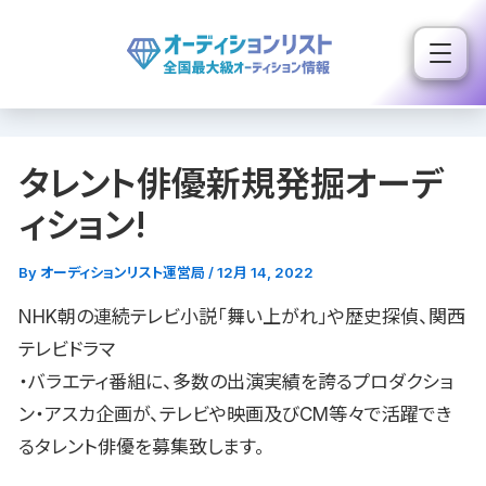
内
容
を
ス
キ
タレント俳優新規発掘オーデ
ッ
プ
ィション!
By
オーディションリスト運営局
/
12月 14, 2022
NHK朝の連続テレビ小説「舞い上がれ」や歴史探偵、関西
テレビドラマ
・バラエティ番組に、多数の出演実績を誇るプロダクショ
ン・アスカ企画が、テレビや映画及びCM等々で活躍でき
るタレント俳優を募集致します。