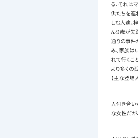
る、それは
供たちを連
しむ人達、
ん９歳が失
通りの事件
み、家族は
れて行くこ
より多くの
【主な登場
人付き合い
な女性だが