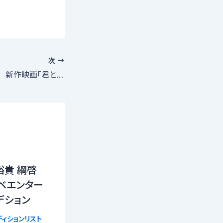
次
出演・ヒロイン募集 新作映画「君と結婚します！」〜アナタと過ごした時間〜
裕貴 綱啓
ベエンター
デション
ィションリスト