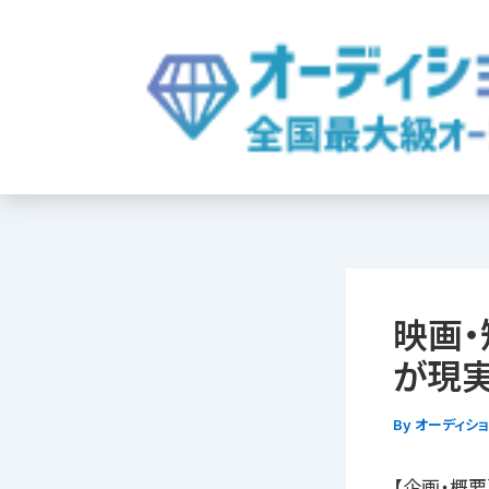
内
容
を
ス
キ
ッ
プ
映画・
が現
By
オーディシ
【企画・概