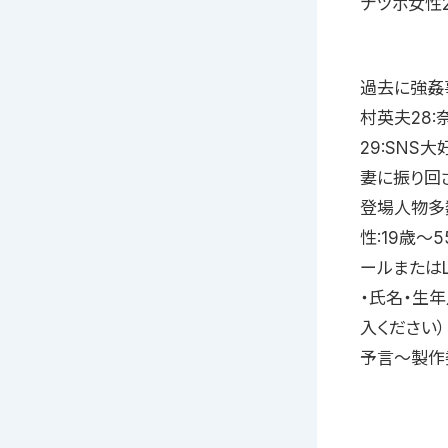
ナツボ女性2
過去に強姦
村英夫28
29:SNS
妻に振り回
登場人物多
性:19歳〜
ールまたはLI
・氏名・生
入ください）・
予言〜製作委