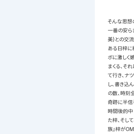
そんな思想
一番の安ら
美)との交
ある日梓に
ボに激しく
まくる、そ
て行き、ナ
し、書き込
の数、時刻
奇跡に半信
時間後的中
た梓、そし
族』梓がOM