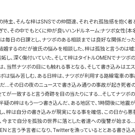
の持主、そんな梓はSNSでの仲間達、それぞれ孤独感を抱く者
ぎで、その中でもとくに仲が良いハンドルネーム:ナツボ女性(本
流は毎日の日課とし、ナツボのある相談までは良好な関係だった
結婚するのだが彼氏の悩みを相談した、梓は孤独と言うのは嘘
嫉妬し、深く傷付いていた、そして梓はタイトルOMENでナツボ
れは、当然ナツボの目にも触れる事となる、そして書き込みはエス
ツボは悩み苦しむ、ある日梓は、ナツボが利用する路線電車の事
んだ…その日の夜のニュースで書き込み通りの事故が起き死者
全てが一致すると言う奇跡を目の当たりにする…そしてナツボの
半疑の梓はもう一つ書き込んだ、ある地区で、1時間後に地震が
し、梓は自分の書き込みが現実になる事を確信、この日から悪
て、今まで自分を孤独の世界に落とした者達への復讐が始まる…
ENと言う予言者になり、Twitterを漁っているととある書き込