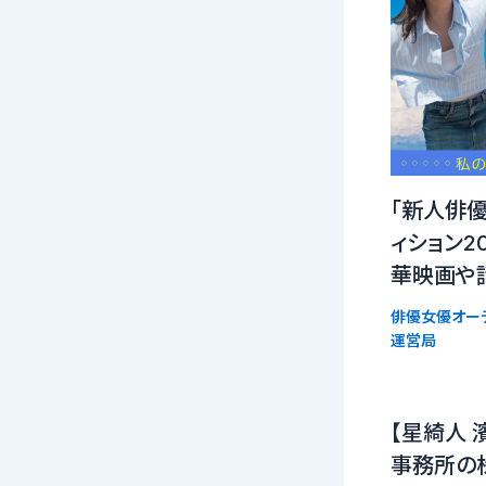
「新人俳
ィション2
華映画や話
俳優女優オー
運営局
【星綺人 
事務所の株