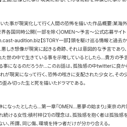
rに書いた事が現実化して行く人間の恐怖を描いた作品概要:某海
世界各国同時公開(一部を除く)OMEN〜予言〜公式応募サイト
omen.cast-audition.biz【STORY一部】頭を駆け巡る情報と
…悪しき想像が現実に起きる奇跡、それは意図的な予言であり
れた世の中で生きている事を示唆しているとしたら…貴方の予
事になるのだろうか…このお話は、孤独感の中twitterに良
それが現実になって行く、恐怖の呟きに支配された少女と、その
の歪み切った生と死を描いたドラマである。
神になったとしたら…第一章『OMEN…悪夢の始まり』東京の片
れ続ける女性:槙村梓(21)の理念は、孤独感を抱く者は孤独感
ない、所謂、同じ傷、環境を持つ者だけが分かり合える。