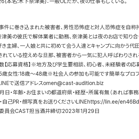
6(本名:木下奈津美)：一般OLだが、夜の仕事もしている。
事件に巻き込まれた被害者、男性恐怖症と対人恐怖症を自称
:奈津美の彼氏で解体業者に勤務、奈津美とは夜のお店で知り合
大好き主婦、一人娘と共に初めて会う人達とキャンプに向かう代田義
されている控えめな旦那、被害者から一気に犯人呼ばわりされ
数【応募資格】※地方及び学生要相談、初心者、未経験者の応
55歳女性:18歳〜48歳※社会人の参加も可能です簡単なプロ
NEで送信アドレスomen@cast-audition.biz
年月日・年齢・お住まいの都道府県・経歴・所属有無（あれば事
自己PR・顔写真をお送りくださいLINEhttps://lin.ee/en46B
員会CAST担当酒井締切:2023年1月29日