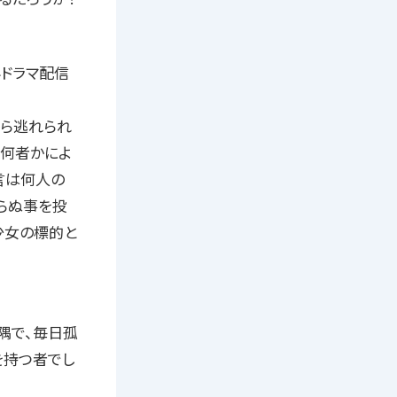
外ドラマ配信
過去から逃れられ
、何者かによ
言は何人の
からぬ事を投
少女の標的と
隅で、毎日孤
を持つ者でし