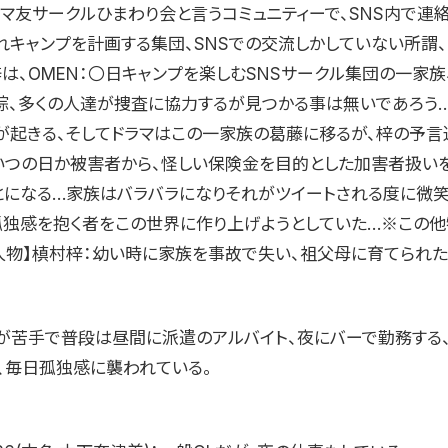
ママ友サークルひまわり会と言うコミュニティーで、SNS内で連絡
れキャンプを計画する集団、SNSでの交流しかしていない所謂
梓は、OMEN：〇日キャンプを楽しむSNSサークル集団の一家族
踪、多くの人達が捜査に協力するが見つかる事は無いであろう…
が起きる、そしてドラマはこの一家族の葛藤に移るが、梓の予言
いつの日か被害者から、怪しい保険金を目的とした加害者扱い
とになる…家族はバラバラになりそれがツイートされる度に微
孤独感を抱く者をこの世界に作り上げようとしていた…※この
人物】槙村梓：幼い時に家族を事故で失い、祖父母に育てられた
が苦手で普段は昼間に派遣のアルバイト、夜にバーで勤務する
、毎日孤独感に襲われている。