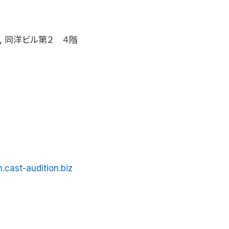
7, 同洋ビル第２ ４階
.cast-audition.biz