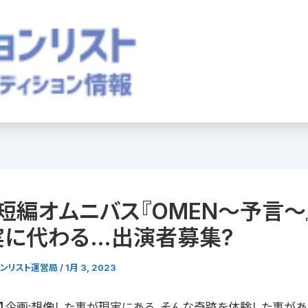
短編オムニバス『OMEN〜予言〜
実に代わる…出演者募集?
ョンリスト運営局
/
1月 3, 2023
要】企画:想像した事が現実にある、そんな奇跡を体験した事があ