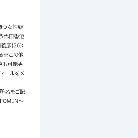
持つ女性野
う代田香澄
彦(36):
る※この他
募も可能男
フィールをメ
務所名をご記
dFOMEN〜