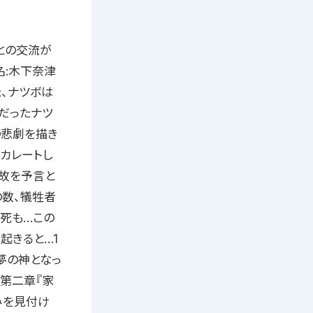
との交流が
名:木下奈津
、ナツボは
だったナツ
の悲劇を描き
カレートし
故を予言と
の数、犠牲者
死も…この
起きると…1
夢の神となっ
第二章『家
みを見付け