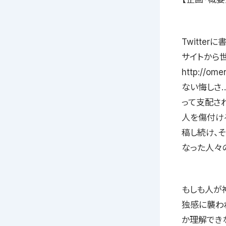
Twitte
サイトから
http://
ない悔しさ
って支配さ
人を傷付ける
稿し続け、
なった人々
もしも人が
独感に襲わ
か理解でき