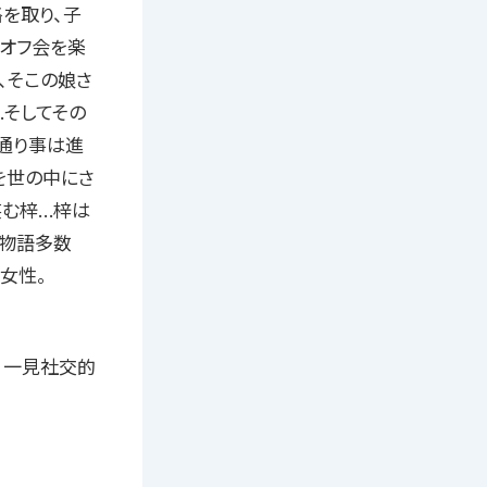
を取り、子
、オフ会を楽
、そこの娘さ
そしてその
通り事は進
を世の中にさ
笑む梓…梓は
他物語多数
女性。
、一見社交的