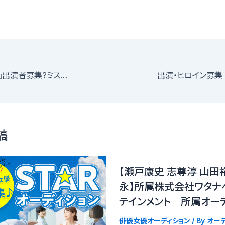
シネマ『カルマノ印』出演者募集?ミステリー作品役者・俳優・初心者応募可能
稿
【瀬戸康史 志尊淳 山田
永】所属株式会社ワタナ
テインメント 所属オー
俳優女優オーディション
/ By
オーデ