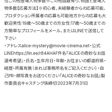
性この他登場人物多数※この他話数有り、物語と登場人
物多数【応募方法】※初心者、未経験者からの応募可能、
プロダクション所属者の応募も可能地方からの応募も大
歓迎男性:19歳〜50歳までの方女性:17歳〜50歳までの
方簡単なプロフィールをメール、またはLINEで送信して
下さい
・アドレスalice-mystery@movie-cinema.net・公式
LINEhttps://lin.ee/r84AHAF件名『ALICEの奇妙なお話
選考希望』・氏名・生年月日・年齢・お住まいの都道府県・
経歴・所属有無（あれば事務所名をご記入ください）・自
己PR・顔写真をお送りください『ALICEの奇妙なお話』製
作委員会キャスチング係締切:2023年7月31日