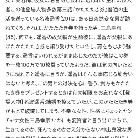
女で美容師、彼女は名誉ある食料に選ばれた生粋の食人
者この他登場人物多数第三話『かたたたき券』普通の生
活を送っている名波遥香(29)は、ある日突然変な男が訪
ねてくる、それは、かたたたき券を持った男、三島幸彦
(45)、何でも、遥香の故父親が生前彼に、遥香が父親にあ
げたかたたたき券を譲り受けたと申告し、肩をもむよう強
要する、遥香はいわれるがまま応じたのだが彼はこの券
を一枚100万で10枚買っていたようだ、彼は気の向いたと
きに現れると遥香に言うが、遥香はそんな事応じる筋合い
はないと考え、この男との対決を心に誓う、貴方もかたた
たき券をプレゼントするときは有効期限をお忘れなく【登
場人物】名波遥香:結婚を控えていたが、このかたたたき券
がもとで破綻してしまう、不幸な女性、性格はちょっとヤン
チャナ女性三島幸彦:いかにも変質者と言う出で立ちで、
生きてるのか、死んでるのかさえ分からない神出鬼没な男