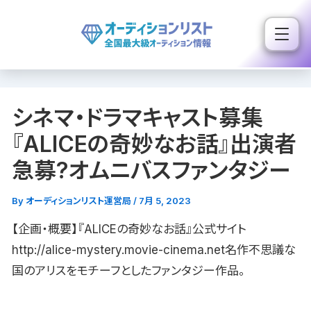
内
容
を
ス
キ
シネマ・ドラマキャスト募集
ッ
プ
『ALICEの奇妙なお話』出演者
急募?オムニバスファンタジー
By
オーディションリスト運営局
/
7月 5, 2023
【企画・概要】『ALICEの奇妙なお話』公式サイト
http://alice-mystery.movie-cinema.net名作不思議な
国のアリスをモチーフとしたファンタジー作品。