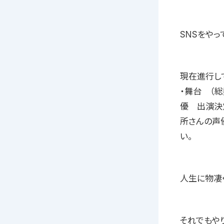
SNSをや
現在進行し
・舞台 （
優 出演決
所さんの声
い。
人生に物凄
それでもや