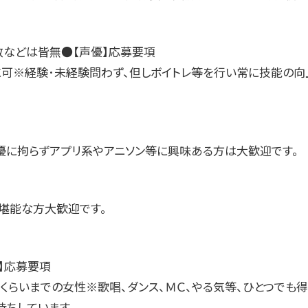
数などは皆無●【声優】応募要項
に可※経験･未経験問わず、但しボイトレ等を行い常に技能の向
。
優に拘らずアプリ系やアニソン等に興味ある方は大歓迎です。
堪能な方大歓迎です。
】応募要項
0代くらいまでの女性※歌唱、ダンス、ＭＣ、やる気等、ひとつでも