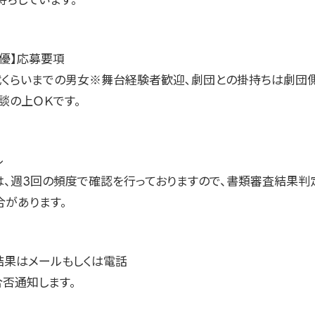
待ちしています。
女優】応募要項
30代くらいまでの男女※舞台経験者歓迎､劇団との掛持ちは劇団
談の上ＯＫです。
ル
は、週3回の頻度で確認を行っておりますので、書類審査結果判
合があります。
結果はメールもしくは電話
合否通知します。