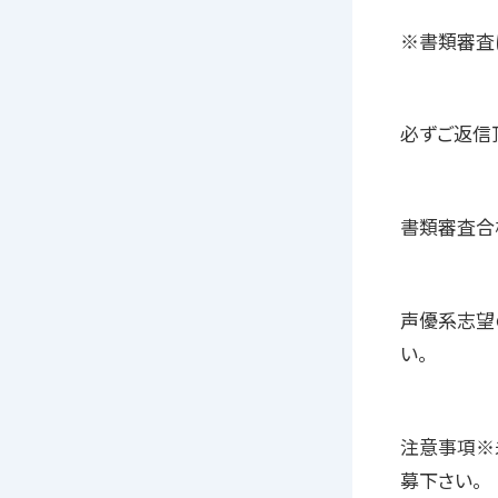
※書類審査
必ずご返信
書類審査合
声優系志望
い。
注意事項※
募下さい。