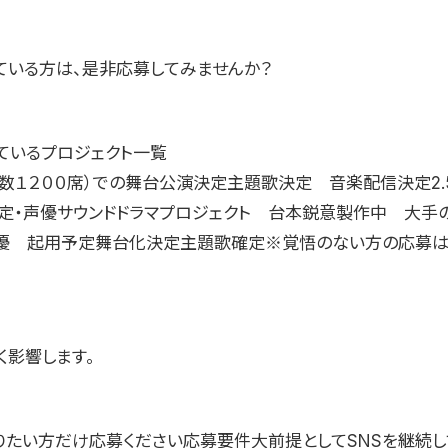
っている方は、是非応募してみませんか？
ているプロジェクト一覧
総数１２００席）での舞台公演決定主題歌決定 音楽配信決定2.
定・声優サウンドドラマプロジェクト 台本鋭意製作中 大手
優 起用予定舞台化決定主題歌確定※覚悟のない方の応募は
く影響します。
りたい方だけ応募ください応募要件大前提としてSNSを継続し