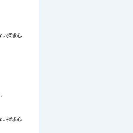
ない探求心
。
ない探求心