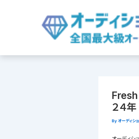
内
容
を
ス
キ
ッ
プ
Fres
２４年
By
オーディシ
オーディション