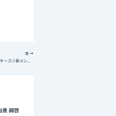
次
歌のお姉さん☆クッキーズ☆新メンバー募集
裕貴 綱啓