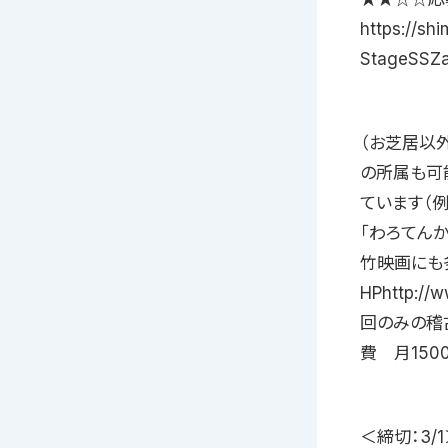
https://
StageS
（お芝居以
の所属も可
ています（例
「わろてんか
竹映画にも多
HPhttp:/
回のみの稽
費 月15
＜締切：3/