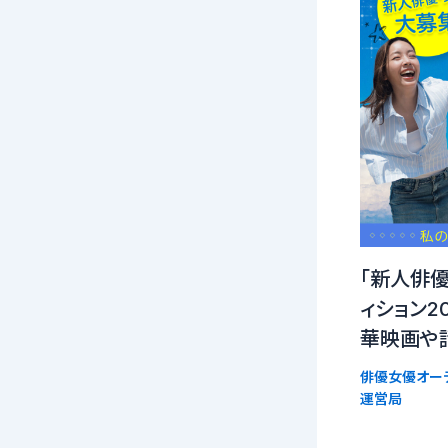
「新人俳
ィション2
華映画や話
俳優女優オー
運営局