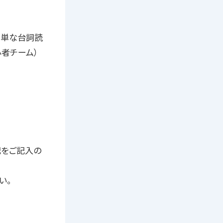
簡単な台詞読
者チーム）
記をご記入の
い。