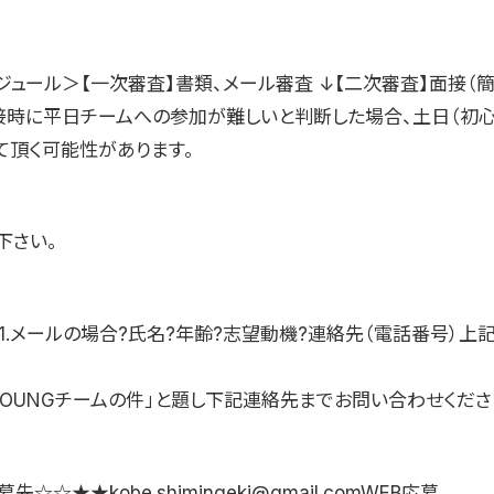
ジュール＞【一次審査】書類、メール審査 ↓【二次審査】面接（
接時に平日チームへの参加が難しいと判断した場合、土日（初心
て頂く可能性があります。
下さい。
1.メールの場合?氏名?年齢?志望動機?連絡先（電話番号）上
YOUNGチームの件」と題し下記連絡先までお問い合わせくださ
☆☆★★kobe.shimingeki@gmail.comWEB応募