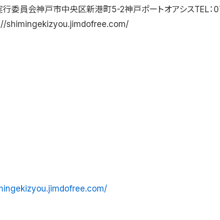
行委員会神戸市中央区新港町5-2神戸ポートオアシスTEL：078
//shimingekizyou.jimdofree.com/
imingekizyou.jimdofree.com/