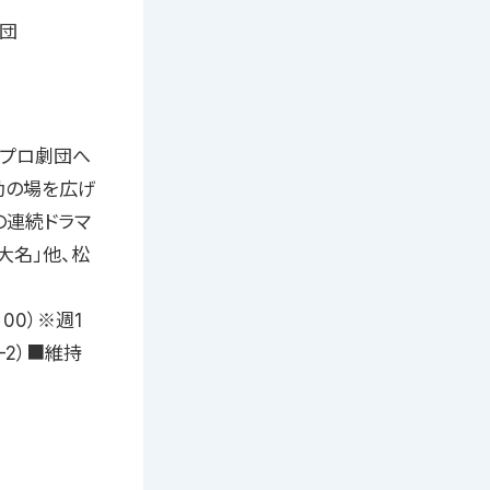
劇団
、プロ劇団へ
動の場を広げ
の連続ドラマ
大名」他、松
0：00）※週1
2）■維持