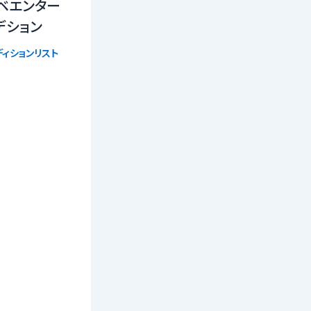
ベエンター
デション
ィションリスト