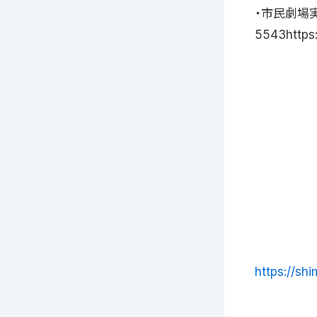
・市民劇場実
5543https:
https://sh