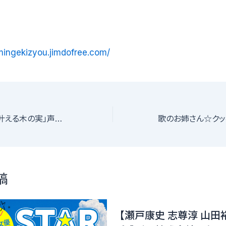
imingekizyou.jimdofree.com/
ボイスドラマ「夢を叶える木の実」声優オーディション
稿
【瀬戸康史 志尊淳 山田