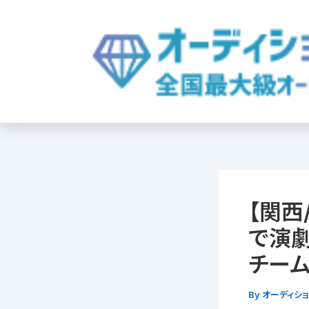
内
容
を
ス
キ
ッ
プ
【関西
で演劇
チーム
By
オーディシ