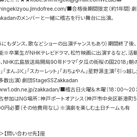
shimingekizyou.jimdofree.com/■合格後期間限定（約1年間）
SZakadanのメンバーと一緒に稽古を行い舞台に出演。
外にもダンス、歌などショーの出演チャンスもあり）期間終了後
能※卒業生がNHKテレビドラマ、松竹映画に出演するなど、活
、NHK広島放送局開局90年ドラマ「夕瓜の街桜の国2018」朝
」「まんぷく」「スカーレット」「おちょやん」星野源主演「引っ越し
数出演）劇団StageSSZakkadan
/www1.odn.ne.jp/zakkadan/■稽古日火曜＆木曜（18：00〜2
古参加はNG場所：神戸ポートオアシス（神戸市中央区新港町5-
000円必要（その他費用なし）※演劇を楽しむ土日チームも有
1＞【問い合わせ先】座