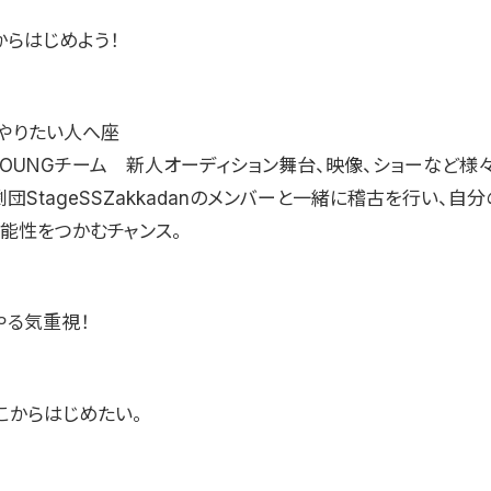
からはじめよう！
やりたい人へ座
YOUNGチーム 新人オーディション舞台、映像、ショーなど様
団StageSSZakkadanのメンバーと一緒に稽古を行い、自
可能性をつかむチャンス。
やる気重視！
こからはじめたい。