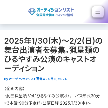
内
容
を
ス
キ
2025年1/30(木)〜2/2(日)の
ッ
プ
舞台出演者を募集。猟星類の
ひるやすみ公演のキャストオ
ーディション
By
オーディションリスト運営局
/
9月 3, 2024
【企画内容】
・劇団猟星類 Vol.1ひるやすみ公演オムニバス形式30分
×3本(計90分予定)?・公演日程 2025/1/30(木)〜