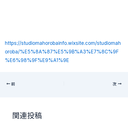
https://studiomahorobainfo.wixsite.com/studiomah
oroba/%E5%8A%87%E5%9B%A3%E7%8C%9F
%E6%98%9F%E9%A1%9E
前
次
関連投稿