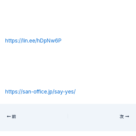
https://lin.ee/hDpNw6P
https://san-office.jp/say-yes/
前
次