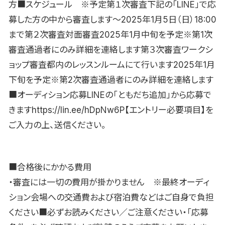
方■スケジュール ※予定第１次審査下記の「LINE」で応
募した方の中から審査します〜2025年1月5日（日）18:00
まで第２次審査対面審査2025年1月中旬を予定※第1次
審査通過者にのみ詳細を連絡します第３次審査ワークシ
ョップ審査都内のレッスンルームにて行います2025年1月
下旬を予定※第2次審査通過者にのみ詳細を連絡します
■オーディション応募LINEの「ともだち追加」から応募で
きますhttps://lin.ee/hDpNw6P【エントリー必要項目】を
ご入力の上、送信ください。
■合格後にかかる費用
・審査には一切の費用が掛かりません ※最終オーディ
ション会場への交通費および宿泊費などはご自身で負担
ください■必ずお読みください／ご注意ください・「応募