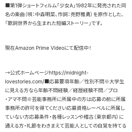
■第1弾ショートフィルム「少女A」1982年に発売された同
名の楽曲（唄：中森明菜、作詞：売野雅勇）を原作とした、
「歌詞世界から生まれた短編ストーリー」です。
現在Amazon Prime Videoにて配信中！
→公式ホームページhttps://midnight-
lovestories.com/■応募要項年齢／性別不問※大学生
に見える方なら年齢不問経験／経歴経験不問／プロ
・アマ不問※芸能事務所に所属中の方は応募の前に所属
事務所の許可を得てください応募資格レーベルに所属し
ていない方応募条件・各種レッスンや稽古（東京都内）に
通える方・礼節をわきまえて芸能人としての自覚を持てる