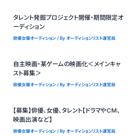
タレント発掘プロジェクト開催・期間限定オ
ーディション
俳優女優オーディション
/ By
オーディションリスト運営局
自主映画・某ゲームの映画化＜メインキャ
スト募集＞
俳優女優オーディション
/ By
オーディションリスト運営局
【募集】俳優、女優、タレント【ドラマやCM、
映画出演など】
俳優女優オーディション
/ By
オーディションリスト運営局