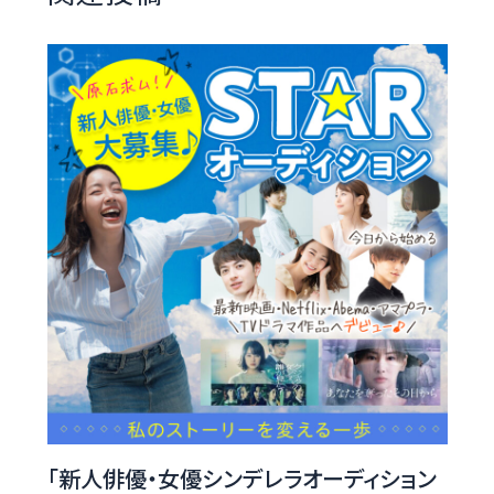
「新人俳優・女優シンデレラオーディション