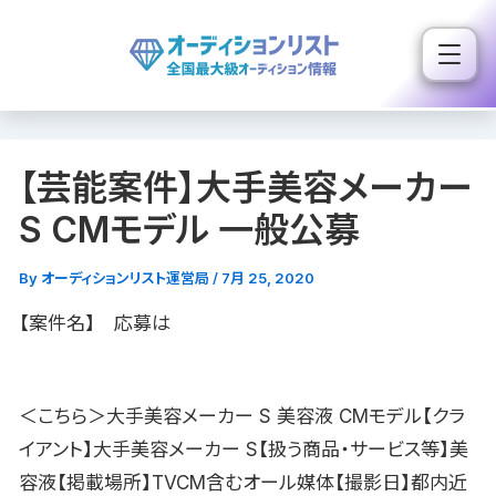
内
容
を
ス
キ
【芸能案件】大手美容メーカー
ッ
プ
S CMモデル 一般公募
By
オーディションリスト運営局
/
7月 25, 2020
【案件名】 応募は
＜こちら＞大手美容メーカー S 美容液 CMモデル【クラ
イアント】大手美容メーカー S【扱う商品・サービス等】美
容液【掲載場所】TVCM含むオール媒体【撮影日】都内近