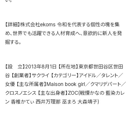
【詳細】株式会社ekoms 令和を代表する個性の塊を集
め、世界でも活躍できる人材育成へ、意欲的に新人を発
掘する。
【設 立】2013年8月1日 【所在地】東京都世田谷区世田
谷 【創業者】サクライ 【カテゴリー】アイドル／タレント／
女優 【主な所属者】Maison book girl／クマリデパート／
クロスノエシス 【主な出身者】ZOC(戦慄かなの 藍染カレ
ン 香椎かてぃ 西井万理那 巫まろ 大森靖子)