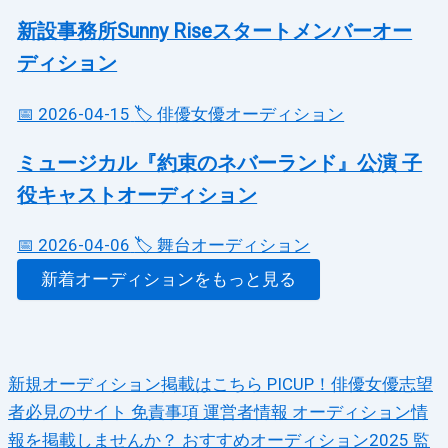
新設事務所Sunny Riseスタートメンバーオー
ディション
📅 2026-04-15
🏷️ 俳優女優オーディション
ミュージカル『約束のネバーランド』公演 子
役キャストオーディション
📅 2026-04-06
🏷️ 舞台オーディション
新着オーディションをもっと見る
新規オーディション掲載はこちら
PICUP！俳優女優志望
者必見のサイト
免責事項
運営者情報
オーディション情
報を掲載しませんか？
おすすめオーディション2025
監