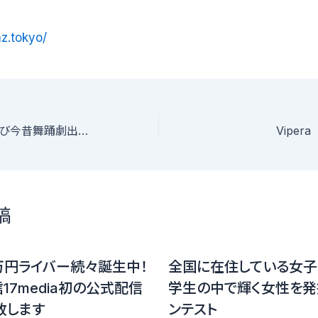
nz.tokyo/
東京幻堂劇団員及び今昔舞踊劇出演者募集
Vipe
稿
万円ライバー続々誕生中！
全国に在住している女子
17media初の公式配信
学生の中で輝く女性を発
致します
ンテスト