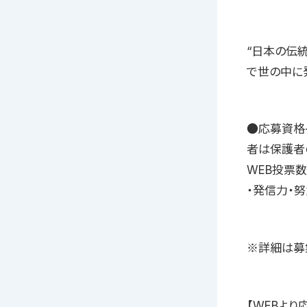
“日本の伝統
で世の中に
●応募資格-
者は保護者の
WEB投票
・発信力・
※詳細は募
【WEBより応募】