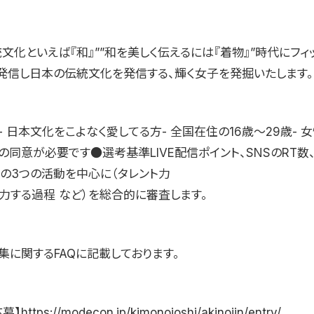
文化といえば『和』””和を美しく伝えるには『着物』”時代にフィ
発信し日本の伝統文化を発信する、輝く女子を発掘いたします。
 日本文化をこよなく愛してる方- 全国在住の16歳〜29歳- 
同意が必要です●選考基準LIVE配信ポイント、SNSのRT数
数の3つの活動を中心に（タレント力
努力する過程 など）を総合的に審査します。
集に関するFAQに記載しております。
https://modecon.jp/kimonojoshi/akinojin/entry/