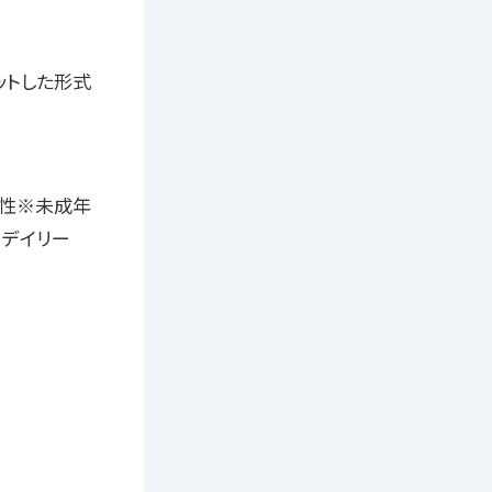
ットした形式
女性※未成年
、デイリー