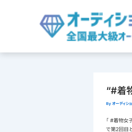
内
容
を
ス
キ
ッ
プ
“#着
By
オーディシ
「 #着物女
で第2回目