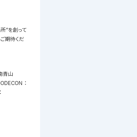
場所”を創って
ひご期待くだ
南青山
MODECON ：
：