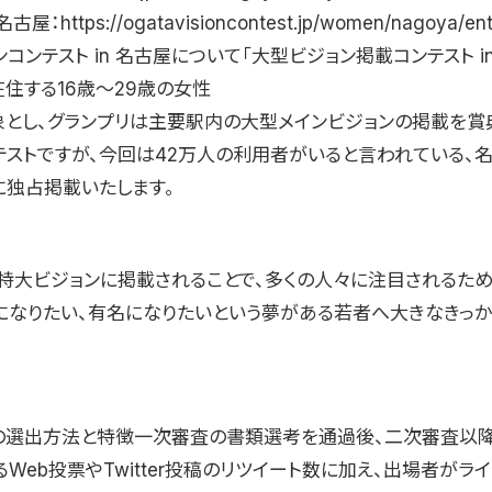
名古屋：https://ogatavisioncontest.jp/women/nagoya/e
コンテスト in 名古屋について「大型ビジョン掲載コンテスト in
住する16歳〜29歳の女性
象とし、グランプリは主要駅内の大型メインビジョンの掲載を賞
テストですが、今回は42万人の利用者がいると言われている、
に独占掲載いたします。
特大ビジョンに掲載されることで、多くの人々に注目されるため
になりたい、有名になりたいという夢がある若者へ大きなきっ
の選出方法と特徴一次審査の書類選考を通過後、二次審査以
Web投票やTwitter投稿のリツイート数に加え、出場者がラ