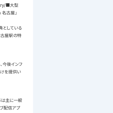
ntry/■大型
 名古屋」
典としている
名古屋駅の特
、今後インフ
かけを提供い
降は主に一般
イブ配信アプ