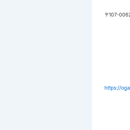
〒107-00
https://og