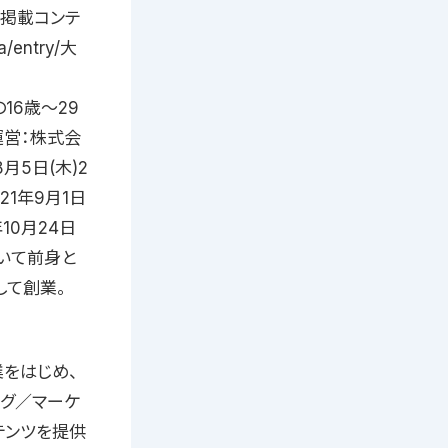
ン掲載コンテ
a/entry/大
全国の16歳〜29
運営：株式会
月5日(木)2
21年9月1日
年10月24日
ついて前身と
して創業。
業をはじめ、
ング／マーケ
テンツを提供