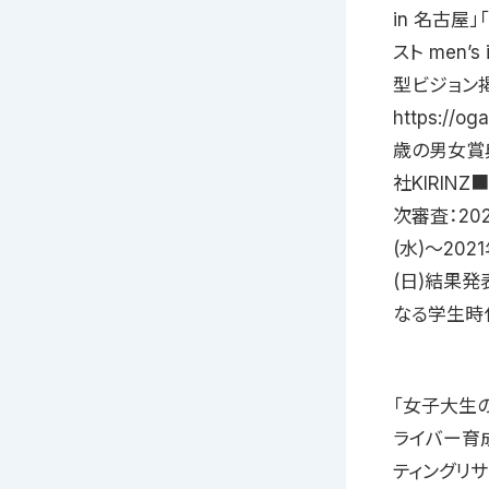
in 名古屋
スト men’s 
型ビジョン掲
https://o
歳の男女賞
社KIRIN
次審査：20
(水)〜202
(日)結果発
なる学生時
「女子大生の
ライバー育
ティングリ