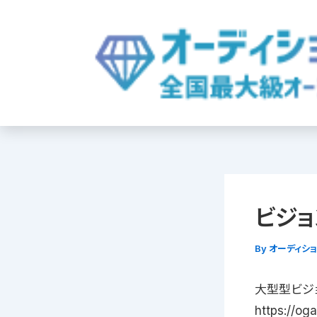
内
容
を
ス
キ
ッ
プ
ビジョン
By
オーディシ
大型型ビジョン
https://