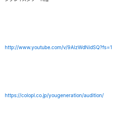
http://www.youtube.com/v/9AIzWdNidSQ?fs=1
https://colopl.co.jp/yougeneration/audition/