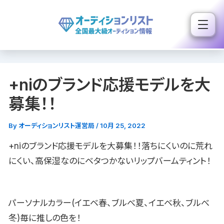
内
容
を
ス
キ
+niのブランド応援モデルを大
ッ
プ
募集！！
By
オーディションリスト運営局
/
10月 25, 2022
+niのブランド応援モデルを大募集！！落ちにくいのに荒れ
にくい、高保湿なのにベタつかないリップバームティント！
パーソナルカラー(イエベ春、ブルべ夏、イエベ秋、ブルべ
冬)毎に推しの色を！