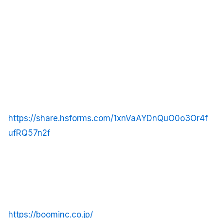
https://share.hsforms.com/1xnVaAYDnQuO0o3Or4f
ufRQ57n2f
https://boominc.co.jp/