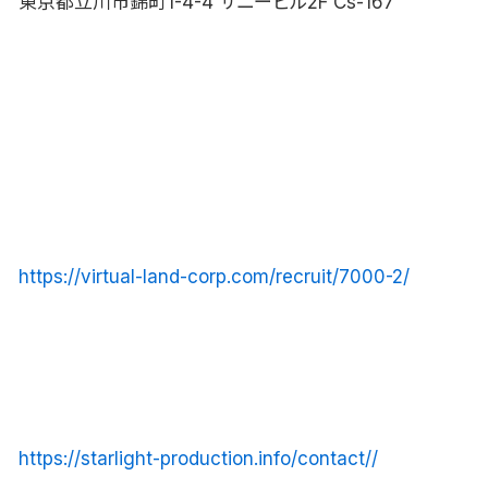
東京都立川市錦町1-4-4 サニービル2F Cs-167
https://virtual-land-corp.com/recruit/7000-2/
https://starlight-production.info/contact//