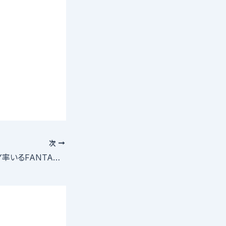
次
SUPER FANTASY率いるFANTASY-PRIDE新メンバーオーディション