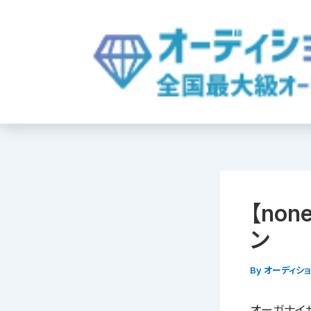
内
容
を
ス
キ
ッ
プ
【no
ン
By
オーディシ
オーガナイ