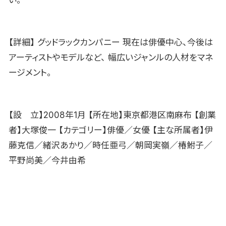
【詳細】 グッドラックカンパニー 現在は俳優中心、今後は
アーティストやモデルなど、 幅広いジャンルの人材をマネ
ージメント。
【設 立】2008年1月 【所在地】東京都港区南麻布 【創業
者】大塚俊一 【カテゴリー】俳優／女優 【主な所属者】伊
藤克信／緒沢あかり／時任亜弓／朝岡実嶺／椿鮒子／
平野尚美／今井由希