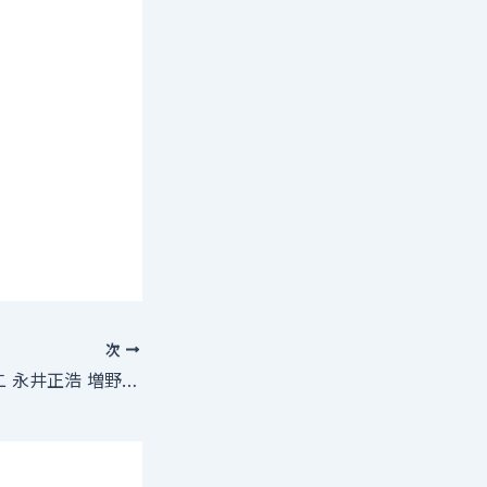
次
【倉田保昭 中村浩二 永井正浩 増野孝】所属の事務所株式会社倉田プロモーション オーディション 【募集要項】