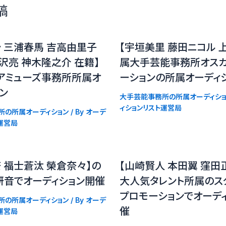
稿
 三浦春馬 吉高由里子
【宇垣美里 藤田ニコル 
沢亮 神木隆之介 在籍】
属大手芸能事務所オス
アミューズ事務所所属オ
ーションの所属オーディ
ョン
大手芸能事務所の所属オーディショ
ィションリスト運営局
所の所属オーディション
/ By
オーデ
運営局
 福士蒼汰 榮倉奈々】の
【山崎賢人 本田翼 窪田
研音でオーディション開催
大人気タレント所属のス
プロモーションでオーデ
所の所属オーディション
/ By
オーデ
催
運営局