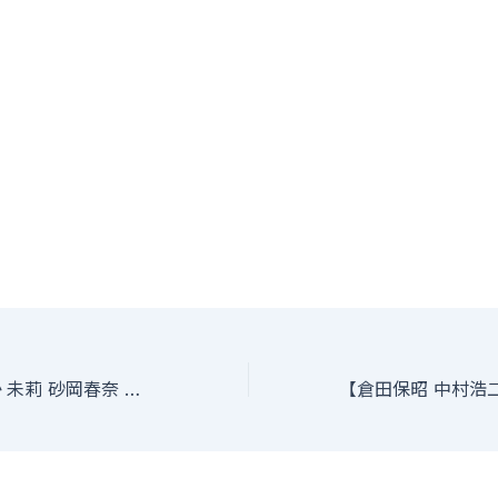
【西舘さをり しづか 未莉 砂岡春奈 ユキコ 泉谷帆香 白鳥えりか 青柳美紀 】所属の事務所株式会社Claudia オーディション