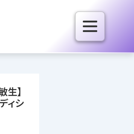
敏生】
ディシ