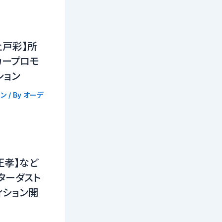
上戸彩】所
カープロモ
ション
ン
/ By
オーデ
正孝】など
ターダスト
ィション開