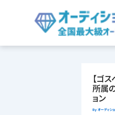
内
容
を
ス
キ
ッ
プ
【ゴス
所属の
ョン
By
オーディシ