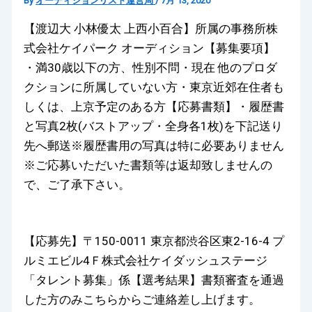
By
オーディションリスト運営局
/
7月 13, 2020
【渡辺大 小林優太 上西小百合】所属の事務所株
式会社ケイパーク オーディション【募集要項】
・満30歳以下の方、性別不問・現在 他のプロダ
クションに所属していない方・東京近郊在住者も
しくは、上京予定のある方【応募書類】・履歴書
と写真2枚(バストアップ・全身各1枚)を下記送り
先へ郵送※履歴書用の写真は特に必要ありません
※ご応募いただいた書類等は返却致しませんの
で、ご了承下さい。
【応募先】〒150-0011 東京都渋谷区東2-16-4 プ
ルミエビル4Ｆ株式会社ケイダッシュステージ
「タレント募集」係【選考結果】書類審査を通過
した方のみこちらからご連絡差し上げます。