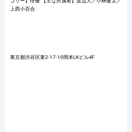
ゴリー】俳優 【主な所属者】渡辺大／小林優太／
上西小百合
東京都渋谷区東2-17-10岡本LKビル4F