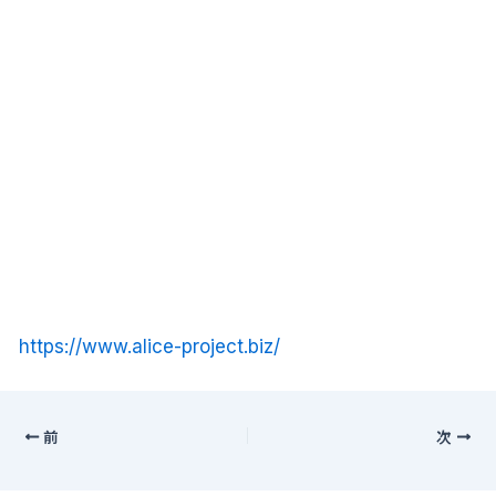
https://www.alice-project.biz/
前
次