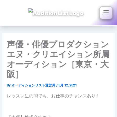
内
容
を
ス
キ
ッ
声優・俳優プロダクション
プ
エヌ・クリエイション所属
オーディション［東京・大
阪］
By
オーディションリスト運営局
/
5月 12, 2021
レッスン生の間でも、お仕事のチャンスあり！