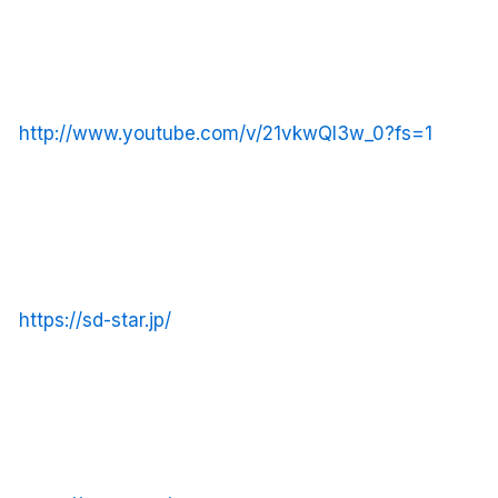
http://www.youtube.com/v/21vkwQl3w_0?fs=1
https://sd-star.jp/