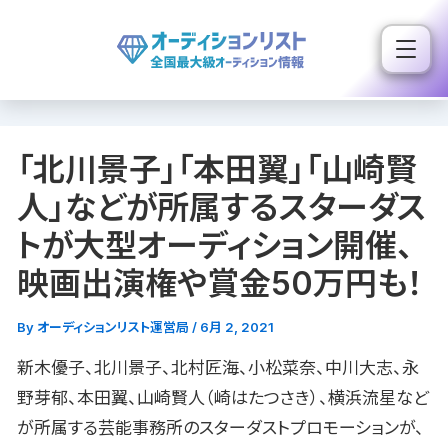
内
容
を
ス
キ
「北川景子」「本田翼」「山崎賢
ッ
プ
人」などが所属するスターダス
トが大型オーディション開催、
映画出演権や賞金50万円も！
By
オーディションリスト運営局
/
6月 2, 2021
新木優子、北川景子、北村匠海、小松菜奈、中川大志、永
野芽郁、本田翼、山崎賢人（崎はたつさき）、横浜流星など
が所属する芸能事務所のスターダストプロモーションが、