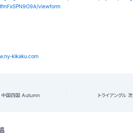
dfmFxSPN9O9A/viewform
w.ny-kikaku.com
 中国四国 Autumn
トライアングル 
稿