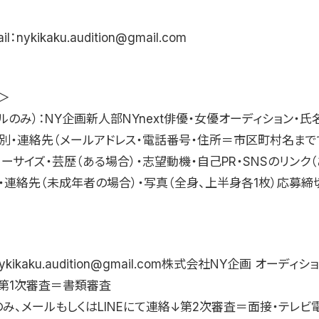
l：nykikaku.audition@gmail.com
＞
ルのみ）：NY企画新人部NYnext俳優・女優オーディション・氏名
性別・連絡先（メールアドレス・電話番号・住所＝市区町村名まで
 スリーサイズ・芸歴（ある場合）・志望動機・自己PR・SNSのリンク
・連絡先（未成年者の場合）・写真（全身、上半身各1枚）応募締切
：nykikaku.audition@gmail.com株式会社NY企画 オーデ
第1次審査＝書類審査
のみ、メールもしくはLINEにて連絡↓第2次審査＝面接・テレビ