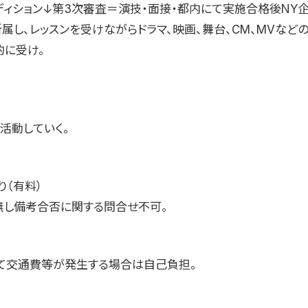
ディション↓第3次審査＝演技・面接・都内にて実施合格後NY
に所属し、レッスンを受けながらドラマ、映画、舞台、CM、MVなど
的に受け。
活動していく。
り（有料）
無し備考合否に関する問合せ不可。
て交通費等が発生する場合は自己負担。