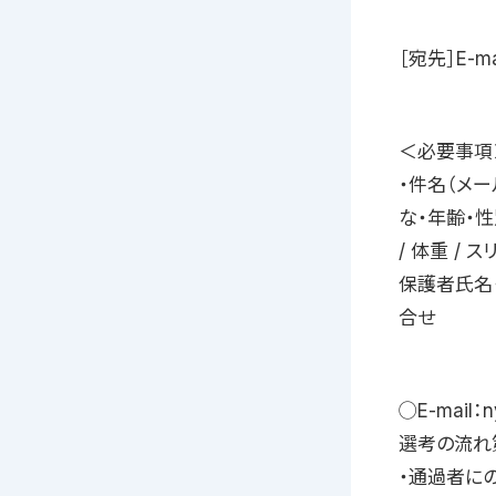
［宛先］E-mai
＜必要事項
・件名（メー
な・年齢・
/ 体重 /
保護者氏名
合せ
◯E-mail
選考の流れ
・通過者に