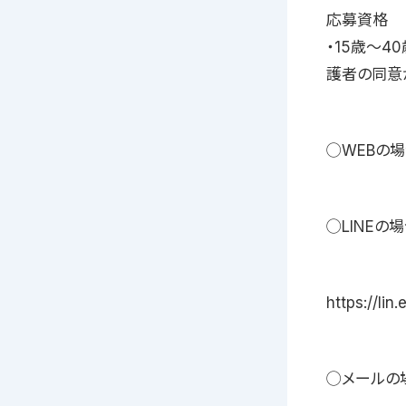
応募資格
・15歳〜
護者の同意
◯WEBの場合応
◯LINE
https://li
◯メールの