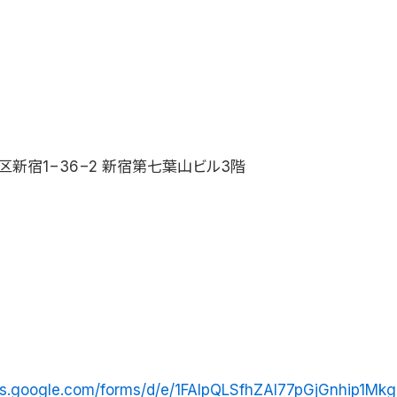
。
新宿1−36−2 新宿第七葉山ビル3階
ocs.google.com/forms/d/e/1FAIpQLSfhZAI77pGjGnhip1Mk