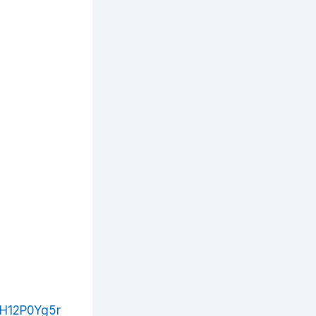
gH12P0Yg5r