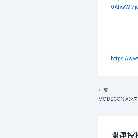
0AhQWi7j
https://ww
前
MODECONメンズ
関連投