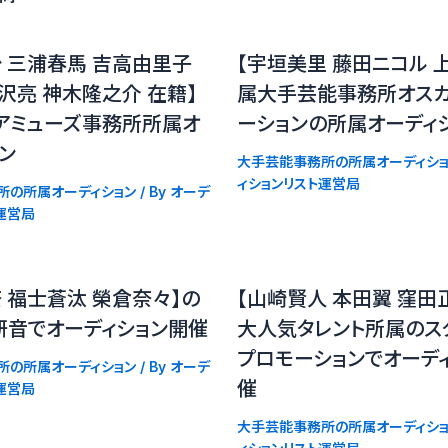
 三浦春馬 吉高由里子
【宇垣美里 藤田ニコル 
沢亮 神木隆之介 在籍】
属大手芸能事務所オス
アミューズ事務所所属オ
ーションの所属オーディ
ョン
大手芸能事務所の所属オーディショ
ィションリスト運営局
所の所属オーディション
/ By
オーデ
運営局
 福士蒼汰 榮倉奈々】の
【山崎賢人 本田翼 窪田
研音でオーディション開催
大人気タレント所属のス
プロモーションでオーデ
所の所属オーディション
/ By
オーデ
催
運営局
大手芸能事務所の所属オーディショ