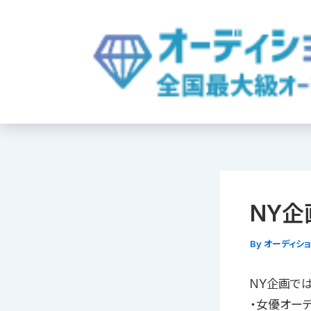
内
容
を
ス
キ
ッ
プ
NY企
By
オーディシ
NY企画では
・女優オー