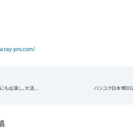
w.ray-pro.com/
大型アイドルフェスにも出演し、大活躍中の王道アイドル「it’s sunny」が追加メンバー募集！
バンコク日本博20
稿