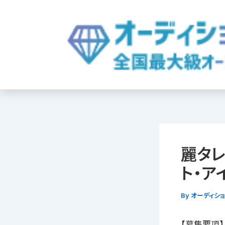
内
容
を
ス
キ
ッ
プ
麗タレ
ト・ア
By
オーディシ
【募集要項】