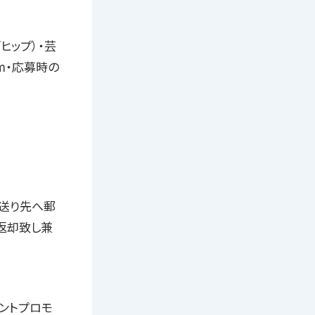
ヒップ）・芸
com・応募時の
送り先へ郵
返却致し兼
レントプロモ