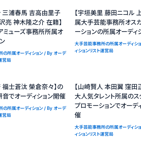
 三浦春馬 吉高由里子
【宇垣美里 藤田ニコル 
沢亮 神木隆之介 在籍】
属大手芸能事務所オス
アミューズ事務所所属オ
ーションの所属オーディ
ョン
大手芸能事務所の所属オーディショ
ィションリスト運営局
所の所属オーディション
/ By
オーデ
運営局
 福士蒼汰 榮倉奈々】の
【山崎賢人 本田翼 窪田
研音でオーディション開催
大人気タレント所属のス
プロモーションでオーデ
所の所属オーディション
/ By
オーデ
催
運営局
大手芸能事務所の所属オーディショ
ィションリスト運営局