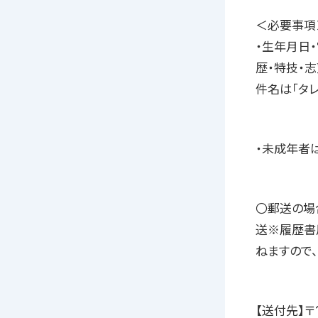
＜必要事項
・生年月日・
歴・特技・志望
件名は「タ
・未成年者
〇郵送の場
送※履歴書
ねますので
【送付先】〒