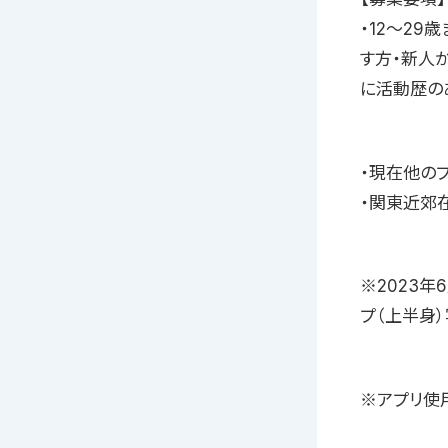
・12〜29
す方・新人
に活動歴の
・現在他の
・関東近郊
※2023
プ（上半身
※アプリ使