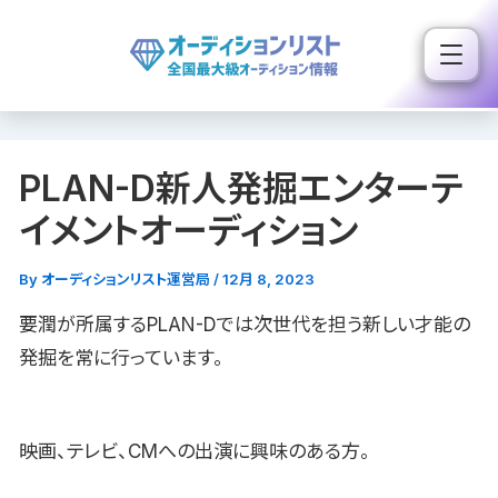
内
容
を
ス
キ
PLAN-D新人発掘エンターテ
ッ
プ
イメントオーディション
By
オーディションリスト運営局
/
12月 8, 2023
要潤が所属するPLAN-Dでは次世代を担う新しい才能の
発掘を常に行っています。
映画、テレビ、CMへの出演に興味のある方。