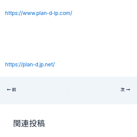
https://www.plan-d-lp.com/
https://plan-d.jp.net/
前
次
関連投稿