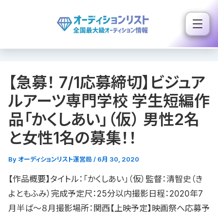
内
容
を
ス
キ
【急募！ 7/1応募締切】ビジュア
ッ
プ
ルアーツ専門学校 学生短編作
品「かくしあい」（仮） 男性2名
と女性1名の募集！！
By
オーディションリスト運営局
/
6月 30, 2020
【作品概要】タイトル：「かくしあい」（仮）監督：清智史（き
よともふみ）完成予定尺：25分以内撮影日程：2020年7
月半ば〜８月撮影場所：関西【上映予定】映画祭へ応募予