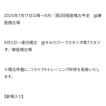
2025年7月17日以降～8月／週2回程度稽古予定 @扉
座稽古場
9月2日～連日稽古 @すみだパークスタジオ第7スタジ
オ／扉座稽古場
※稽古序盤に、リスペクトトレーニング研修を実施いたし
ます。
【劇場入り】