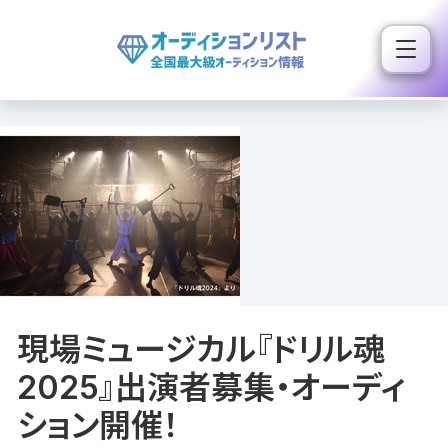
内
容
を
ス
キ
ッ
プ
現場ミュージカル『ドリル魂
2025』出演者募集・オーディ
ション開催！