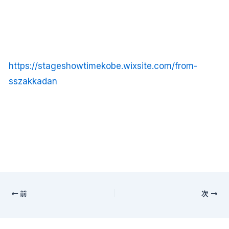
https://stageshowtimekobe.wixsite.com/from-
sszakkadan
前
次