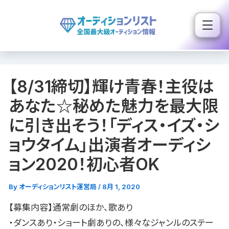
内
容
を
ス
キ
【8/31締切】輝け青春！主役は
ッ
プ
あなた☆秘めた魅力を最大限
に引き出そう！「ディス・イズ・シ
ョウタイム」出演者オーディシ
ョン2020！初心者OK
By
オーディションリスト運営局
/
8月 1, 2020
【募集内容】通常劇のほか、歌あり
・ダンスあり・ショート劇ありの、様々なジャンルのステー