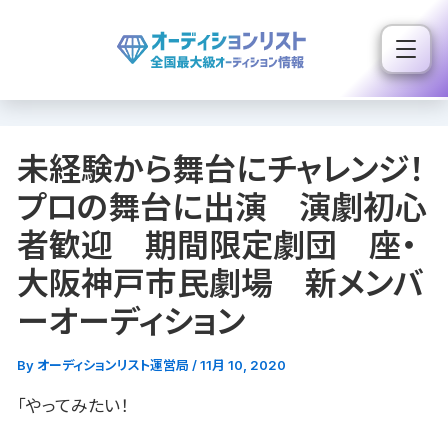
内
容
を
ス
キ
未経験から舞台にチャレンジ！
ッ
プ
プロの舞台に出演 演劇初心
者歓迎 期間限定劇団 座・
大阪神戸市民劇場 新メンバ
ーオーディション
By
オーディションリスト運営局
/
11月 10, 2020
「やってみたい！