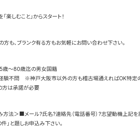
「楽しむこと」からスタート！
の方も、ブランク有る方もお気軽にお問い合わせ下さい。
】5歳〜80歳迄の男女国籍
マ経験不問 ※神戸大阪市以外の方も稽古場通えればOK特定
の方は承諾が必要
み方法＞■メール?氏名?連絡先（電話番号）?志望動機上記を
の件」と題しお申込み下さい。