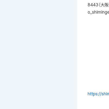
8443（大
o_shiminge
https://sh