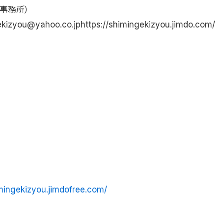
阪事務所）
kizyou@yahoo.co.jphttps://shimingekizyou.jimdo.com/
imingekizyou.jimdofree.com/