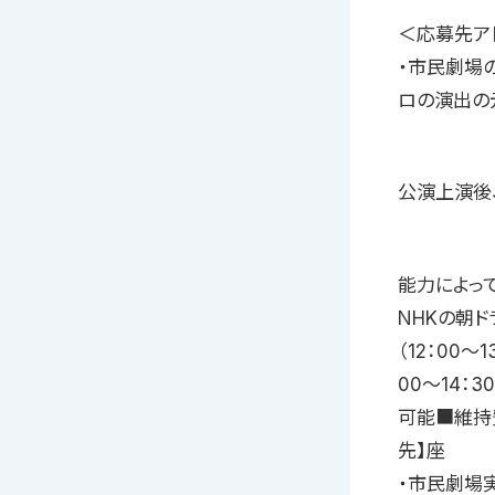
＜応募先アドレ
・市民劇場の公式
ロの演出の
公演上演後
能力によっ
NHKの朝
（12：00
00〜14：
可能■維持費
先】座
・市民劇場実