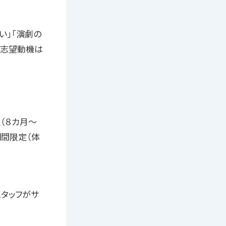
い」「演劇の
ど志望動機は
（８カ月〜
期間限定（体
とスタッフがサ