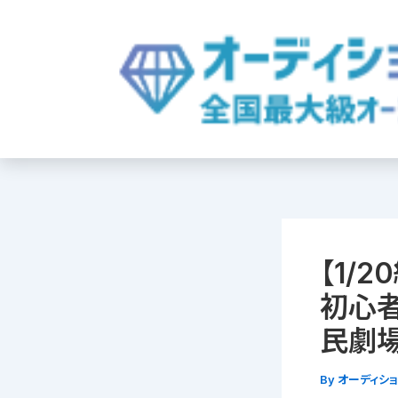
内
容
を
ス
キ
ッ
プ
【1/
初心
民劇
By
オーディシ