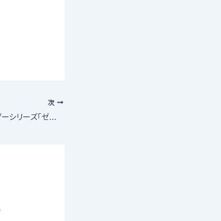
次
鳴海唯が仮面ライダーシリーズ「ゼロワン Others 仮面ライダー滅亡迅雷」に兵士型ヒューマギア・ソルド20役で出演決定
寺