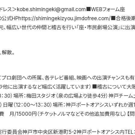
ス＞kobe.shimingeki@gmail.com■WEBフォーム座
HPhttps://shimingekizyou.jimdofree.com/■合
元、幅広い世代の仲間と稽古を行い「座・市民劇場公演」に出演
、解散。
てプロ劇団への所属、各テレビ番組、映画への出演チャンスも有
ドラ他に出演するなど幅広く活躍しています）■稽古について大
〜13：30）場所：梅田スタジオ（泉の広場より徒歩4分）神戸チーム土
30）日曜（12：00〜13：30）場所：神戸ポートオアシスいずれか
 月/15000円（チケットノルマなどその他追加費用なし）【
行委員会神戸市中央区新港町5-2神戸ポートオアシス内TEL：06