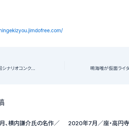
imingekizyou.jimdofree.com/
さぬき映画祭第４回シナリオコンクール大賞受賞作品 映画「地蔵調査官」キャスト募集
稿
11月、横内謙介氏の名作／
2020年7月／座・高円