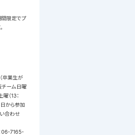
格後期間限定でプ
。
（卒業生が
阪チーム日曜
曜（13：
週1日から参加
問い合わせ
-7165-