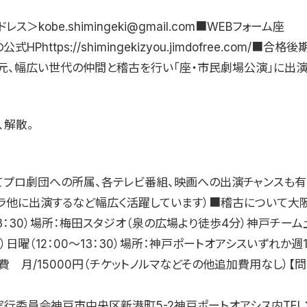
ス＞kobe.shimingeki@gmail.com■WEBフォーム座
HPhttps://shimingekizyou.jimdofree.com/■合
元、幅広い世代の仲間と稽古を行い「座・市民劇場公演」に出演
、解散。
てプロ劇団への所属、各テレビ番組、映画への出演チャンスも有
ドラ他に出演するなど幅広く活躍しています）■稽古について大
〜13：30）場所：梅田スタジオ（泉の広場より徒歩4分）神戸チーム土
30）日曜（12：00〜13：30）場所：神戸ポートオアシスいずれか
 月/15000円（チケットノルマなどその他追加費用なし）【
行委員会神戸市中央区新港町5-2神戸ポートオアシス内TEL：06