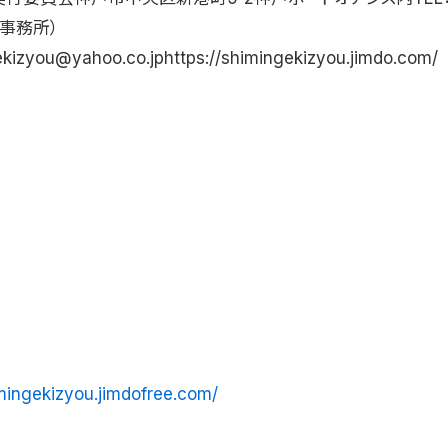
阪事務所）
kizyou@yahoo.co.jphttps://shimingekizyou.jimdo.com/
imingekizyou.jimdofree.com/