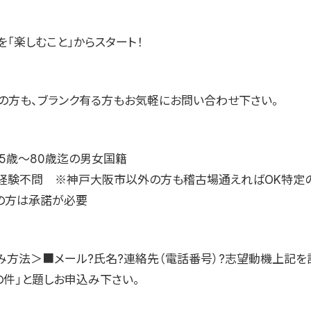
「楽しむこと」からスタート！
の方も、ブランク有る方もお気軽にお問い合わせ下さい。
】5歳〜80歳迄の男女国籍
マ経験不問 ※神戸大阪市以外の方も稽古場通えればOK特定
の方は承諾が必要
み方法＞■メール?氏名?連絡先（電話番号）?志望動機上記を
の件」と題しお申込み下さい。