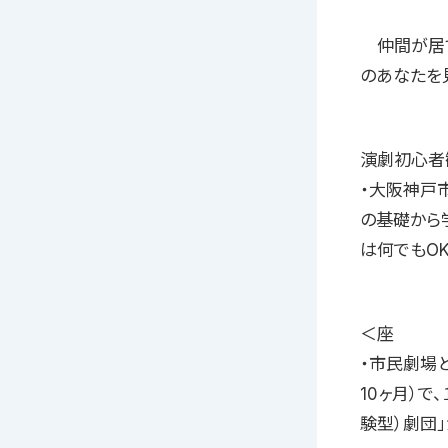
仲間が居て
のあなたを
演劇初心者
・大阪神戸
の基礎から
は何でもO
＜座
・市民劇場
10ヶ月）
験型）劇団