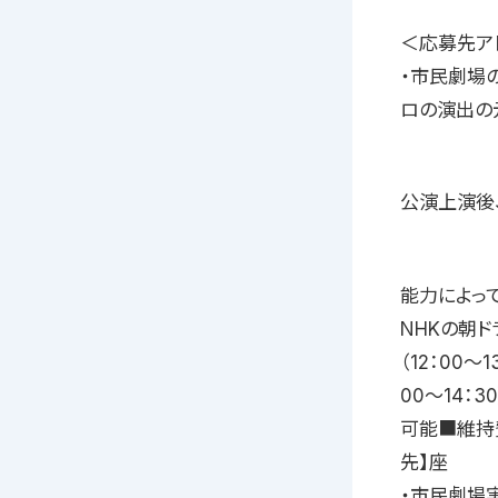
＜応募先アドレ
・市民劇場の公式
ロの演出の
公演上演後
能力によっ
NHKの朝
（12：00
00〜14：
可能■維持費
先】座
・市民劇場実