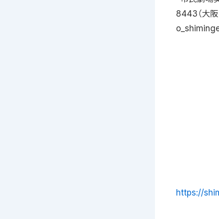
8443（大
o_shiminge
https://sh