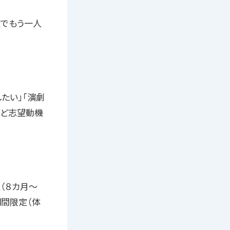
上でもう一人
たい」「演劇
など志望動機
（８カ月〜
期間限定（体