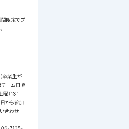
格後期間限定でプ
。
（卒業生が
阪チーム日曜
曜（13：
週1日から参加
問い合わせ
-7165-