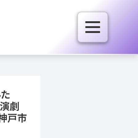
みた
 演劇
神戸市