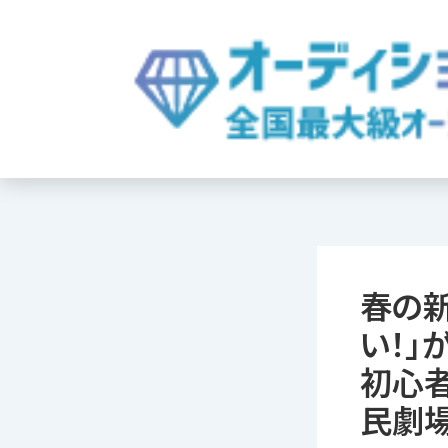
内
容
を
ス
キ
ッ
プ
春の新
い！
初心
民劇