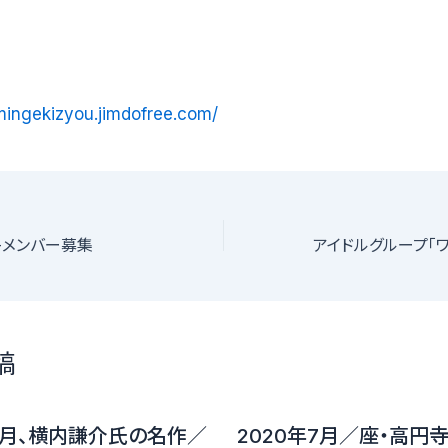
imingekizyou.jimdofree.com/
ス-メンバー募集
稿
11月、横内謙介氏の名作／
2020年7月／座・高円