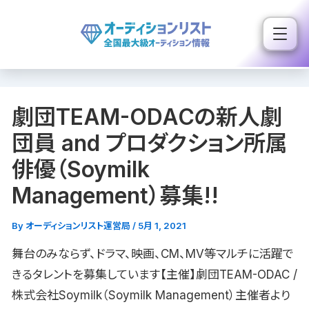
内
容
を
ス
キ
劇団TEAM-ODACの新人劇
ッ
プ
団員 and プロダクション所属
俳優（Soymilk
Management）募集!!
By
オーディションリスト運営局
/
5月 1, 2021
舞台のみならず、ドラマ、映画、CM、MV等マルチに活躍で
きるタレントを募集しています【主催】劇団TEAM-ODAC /
株式会社Soymilk（Soymilk Management）主催者より