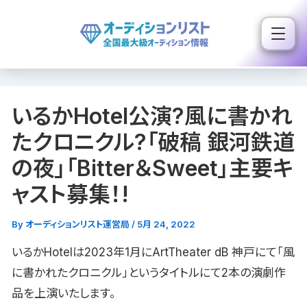
内
容
を
ス
キ
いるかHotel公演?風に書かれ
ッ
プ
たクロニクル?「破稿 銀河鉄道
の夜」「Bitter＆Sweet」主要キ
ャスト募集！!
By
オーディションリスト運営局
/
5月 24, 2022
いるかHotelは2023年1月にArtTheater dB 神戸にて「風
に書かれたクロニクル」というタイトルにて2本の演劇作
品を上演いたします。