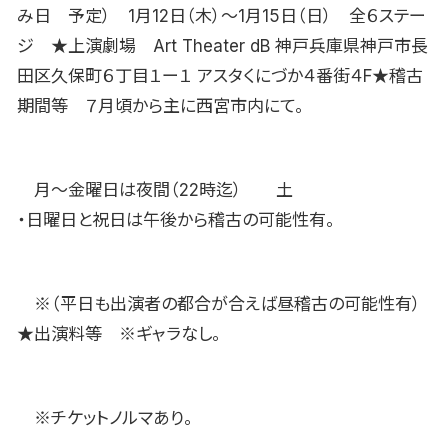
み日 予定） 1月12日（木）〜1月15日（日） 全６ステー
ジ ★上演劇場 Art Theater dB 神戸兵庫県神戸市長
田区久保町６丁目１ー１ アスタくにづか４番街４F★稽古
期間等 ７月頃から主に西宮市内にて。
月〜金曜日は夜間（22時迄） 土
・日曜日と祝日は午後から稽古の可能性有。
※（平日も出演者の都合が合えば昼稽古の可能性有）
★出演料等 ※ギャラなし。
※チケットノルマあり。