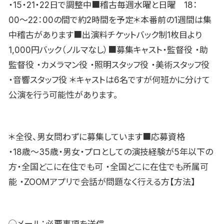
・15・21・22日で調整中■稽古毎週水曜と日曜 18：
00〜22：00の間で約2時間を予定＊本番前の1週間は集
中稽古があります■出演料チケットバック制1枚目より
1,000円バック（ノルマなし）■募集キャスト・監督役 ・助
監督役 ・カメラマン役 ・照明スタッフ役 ・美術スタッフ役
・音響スタッフ役 ＊キャストは6名ですが何班かに分けて
公演を行う可能性があります。
＊全役、男女問わずに募集しています■応募資格
・18歳〜35歳・男女・プロとしての演技経験が5年以下の
方・全国どこに在住でも可 ・全国どこに在住でも所属可
能 ・ZOOMアプリで会話が問題なく行える方【方法】