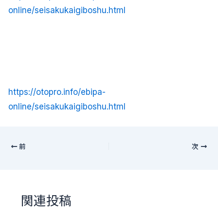
online/seisakukaigiboshu.html
https://otopro.info/ebipa-
online/seisakukaigiboshu.html
前
次
関連投稿