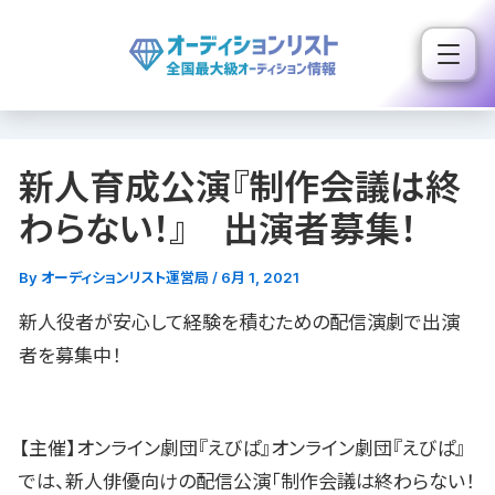
内
容
を
ス
キ
新人育成公演『制作会議は終
ッ
プ
わらない！』 出演者募集！
By
オーディションリスト運営局
/
6月 1, 2021
新人役者が安心して経験を積むための配信演劇で出演
者を募集中！
【主催】オンライン劇団『えびぱ』オンライン劇団『えびぱ』
では、新人俳優向けの配信公演「制作会議は終わらない！