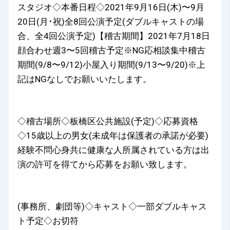
スタジオ◇本番日程◇2021年9月16日(木)〜9月
20日(月･祝)全8回公演予定(ダブルキャストの場
合、全4回公演予定)【稽古期間】2021年7月18日
顔合わせ週3〜5回稽古予定※NG応相談集中稽古
期間(9/8〜9/12)小屋入り期間(9/13〜9/20)※上
記はNGなしでお願いいたします。
◇稽古場所◇板橋区公共施設(予定)◇応募資格
◇15歳以上の男女(未成年は保護者の承諾が必要)
経験不問心身共に健康な人所属されている方は出
演の許可を得てから応募をお願い致します。
(事務所、劇団等)◇キャスト◇一部ダブルキャス
ト予定◇お切符