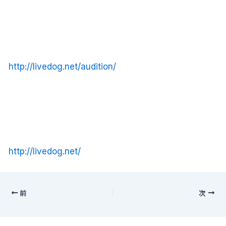
http://livedog.net/audition/
http://livedog.net/
前
次