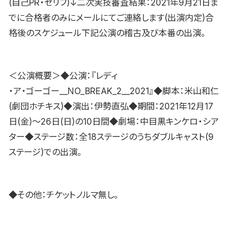
(自己PR・セリフ)↓二次実技審査結果：2021年9月21日ま
でに合格者のみにメールにてご連絡します(出演内定)合
格後のスケジュール下記公演の稽古及び本番の出演。
＜公演概要＞◆公演：『レディ
・ア・ゴーゴー__NO_BREAK_2__2021』◆脚本：米山和仁
(劇団ホチキス)◆演出：伊勢直弘◆期間：2021年12月17
日(金)〜26日(日)の10日間◆劇場：中目黒キンケロ・シア
ター◆ステージ数：全18ステージのうちダブルキャスト(9
ステージ)での出演。
◆その他：チケットノルマ無し。