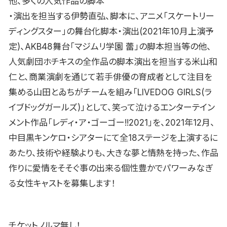
他、多くの人気作品の脚本
・演出を担当する伊勢直弘、脚本に、アニメ「スケートリー
ディングスター」の舞台化脚本・演出(2021年10月上演予
定)、AKB48舞台「マジムリ学園 蕾」の脚本担当等の他、
人気劇団ホチキスの全作品の脚本演出を担当する米山和
仁と、商業演劇を通じて若手俳優の育成者として注目を
集める山田とゐちがチームを組み「LIVEDOG GIRLS(ラ
イブドッグガールズ)」として、笑って泣けるエンターテイン
メント作品「レディ・ア・ゴーゴー!!2021」を、2021年12月、
中目黒キンケロ・シアターにて全18ステージを上演するに
あたり、技術や経験よりも、大きな夢と情熱を持った、作品
作りに愛情をそそぐ事の出来る個性豊かでパワーみなぎ
る女性キャストを募集します！
チケットノルマ無し！