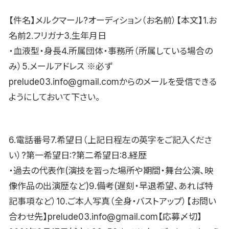
【件名】メルクマール?オーディション（お名前）【本文】1.お
名前2.フリガナ3.生年月日
・血液型・身長4.所属団体・事務所（所属している場合の
み）5.メールアドレス ※必ず
prelude03.info@gmail.comからのメールを受信できる
ようにしておいて下さい。
6.電話番号7.希望日（上記日程左の英字をご記入くださ
い）?第一希望日:?第二希望日:8.経歴
・過去の代表作(演技を習った場所や期間・舞台公演、映
像作品の出演歴など)9.備考(遅刻・早退希望、あれば特
記事項など）10.ご本人写真（全身・バストアップ）【お問い
合わせ先】prelude03.info@gmail.com【応募〆切】