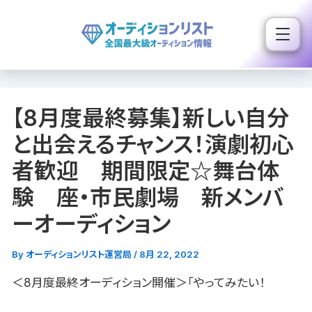
内
容
を
ス
キ
【8月度最終募集】新しい自分
ッ
プ
と出会えるチャンス！演劇初心
者歓迎 期間限定☆舞台体
験 座・市民劇場 新メンバ
ーオーディション
By
オーディションリスト運営局
/
8月 22, 2022
＜8月度最終オーディション開催＞「やってみたい！