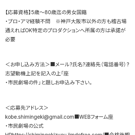
【応募資格】5歳〜80歳迄の男女国籍
・プロ・アマ経験不問 ※神戸大阪市以外の方も稽古場
通えればOK特定のプロダクションへ所属の方は承諾が
必要
＜お申し込み方法＞■メール?氏名?連絡先（電話番号）?
志望動機上記を記入の上「座
・市民劇場の件」と題しお申込み下さい。
＜応募先アドレス＞
kobe.shimingeki@gmail.com■WEBフォーム座
・市民劇場の公式