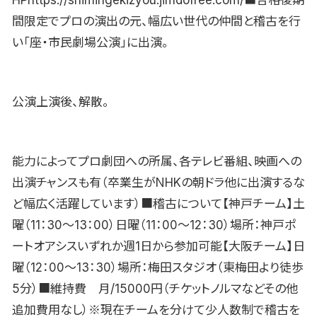
HPhttps://shimingekizyou.jimdofree.com/■合格後期
間限定でプロの演出の元、幅広い世代の仲間と稽古を行
い「座・市民劇場公演」に出演。
公演上演後、解散。
能力によってプロ劇団への所属、各テレビ番組、映画への
出演チャンスも有（卒業生がNHKの朝ドラ他に出演するな
ど幅広く活躍しています）■稽古について【神戸チーム】土
曜（11：30〜13：00）日曜（11：00〜12：30）場所：神戸ポ
ートオアシスいずれか週1日から参加可能【大阪チーム】日
曜（12：00〜13：30）場所：梅田スタジオ（東梅田より徒歩
5分）■維持費 月/15000円（チケットノルマなどその他
追加費用なし）※現在チームを分けて少人数制で稽古を