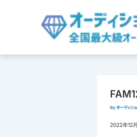
内
容
を
ス
キ
ッ
プ
FAM
By
オーディシ
2022年1