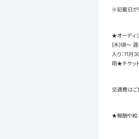
※記載日が
★オーディシ
(木)頃〜 
入り：11月
用★チケッ
交通費はご
★報酬や給