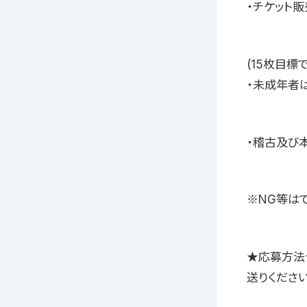
・チケット
(15枚目標
・未成年者
・稽古及び
※NG等は
★応募方法
送りください