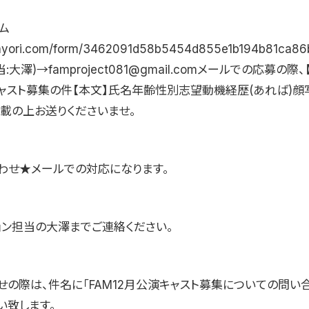
ム
tayori.com/form/3462091d58b5454d855e1b194b81ca86
:大澤)→famproject081@gmail.comメールでの応募の際、
ャスト募集の件【本文】氏名年齢性別志望動機経歴(あれば)顔
記載の上お送りくださいませ。
わせ★メールでの対応になります。
ョン担当の大澤までご連絡ください。
せの際は、件名に「FAM12月公演キャスト募集についての問い
い致します。