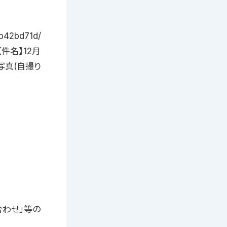
b42bd71d/
【件名】12月
写真(自撮り
合わせ」等の