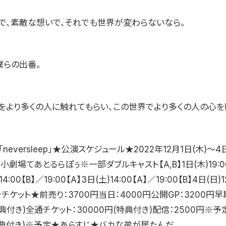
で、素敵な想いで、それでも世界が変わらないなら。
僕らの出番。
界をより多くの人に触れてもらい、この世界でより多くの人の心を
eversleep」★公演スケジュール★2022年12月1日(木)〜4
小劇場てあとるらぽぅ※一部ダブルキャスト【A,B】1日(木)19:0
14:00【B】／19:00【A】3日(土)14:00【A】／19:00【B】4日(日)1
A】★チケット★前売り：3700円当日：4000円公開GP：3200円
特典付き)全通チケット：30000円(特典付き)配信：2500円※予定
特典付き)※予定★あらすじ★バカな弟が居たんだ。