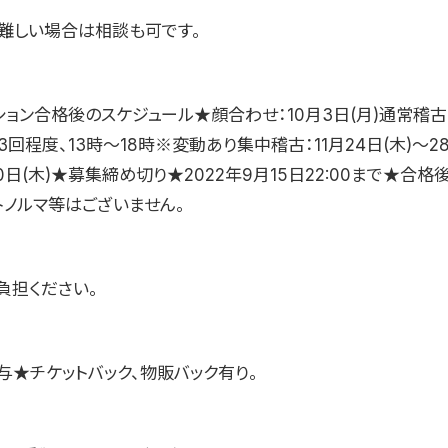
難しい場合は相談も可です。
ョン合格後のスケジュール★顔合わせ：10月3日(月)通常稽古：
週3回程度、13時〜18時※変動あり集中稽古：11月24日(木)〜2
30日(木)★募集締め切り★2022年9月15日22:00まで★合
トノルマ等はございません。
負担ください。
与★チケットバック、物販バック有り。