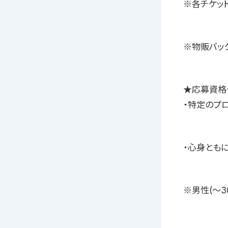
※各チケッ
※物販バッ
★応募資格
・特定のプ
・心身とも
※男性(〜3