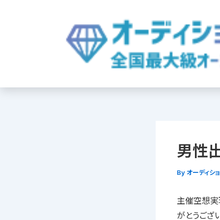
内
容
を
ス
キ
ッ
プ
男性出
By
オーディシ
主催空想実現
がとうござ