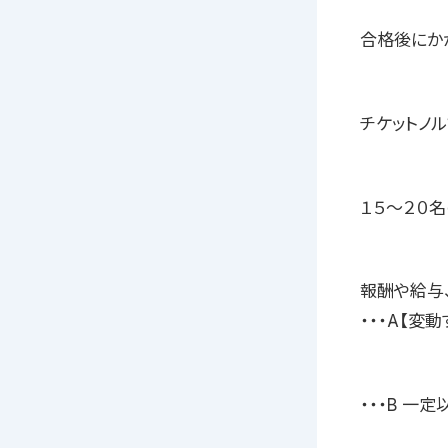
合格後にか
チケットノル
１５〜２０
報酬や給与
・・・A【変
・・・B 一