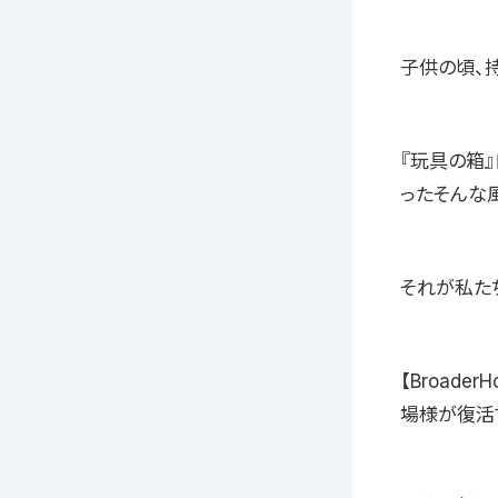
子供の頃、
『玩具の箱
ったそんな
それが私たち、
【Broade
場様が復活