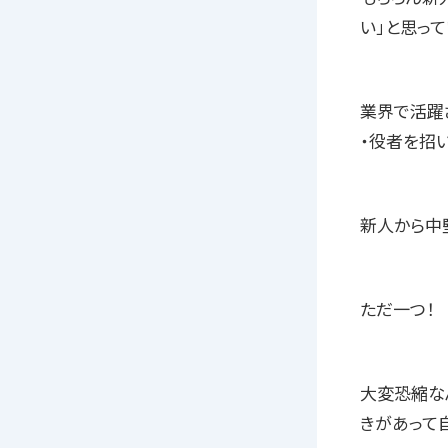
い」と思っ
業界で活躍
・役者を招
新人から中
ただ一つ！
大変恐縮な
きがあって