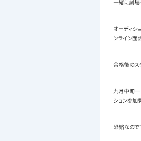
一緒に劇場
オーディシ
ンライン面
合格後のス
九月中旬一
ション参加
恐縮なので