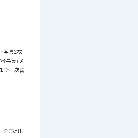
・写真2枚
演者募集』メ
の通知◎一次審
ーをご提出