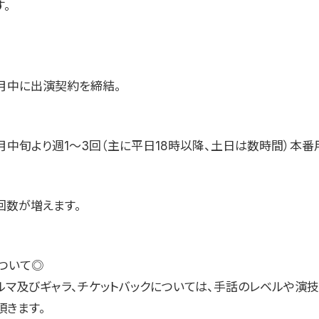
。
11月中に出演契約を締結。
11月中旬より週1〜3回（主に平日18時以降、土日は数時間）本
回数が増えます。
ついて◎
ノルマ及びギャラ、チケットバックについては、手話のレベルや演
頂きます。