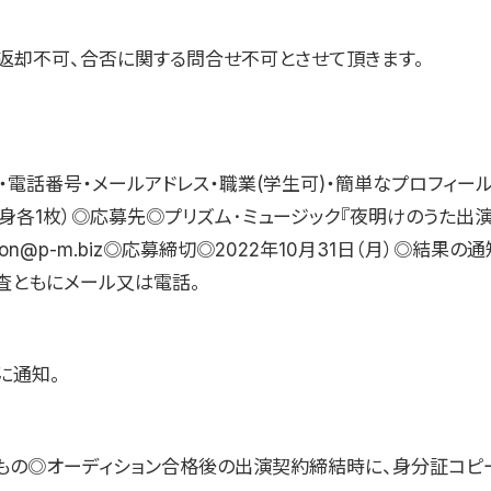
返却不可、合否に関する問合せ不可とさせて頂きます。
・電話番号・メールアドレス・職業(学生可)・簡単なプロフィール
半身各1枚）◎応募先◎プリズム･ミュージック『夜明けのうた出
tion@p-m.biz◎応募締切◎2022年10月31日（月）◎結果
査ともにメール又は電話。
に通知。
もの◎オーディション合格後の出演契約締結時に、身分証コピ