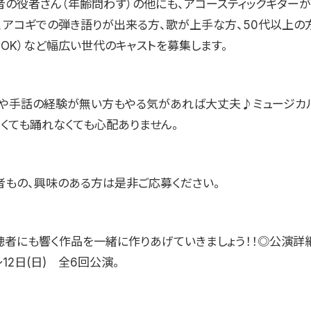
者の役者さん（年齢問わず）の他にも、アコースティックギター
）、アコギでの弾き語りが出来る方、歌が上手な方、50代以上の
でOK）など幅広い世代のキャストを募集します。
や手話の経験が無い方もやる気があれば大丈夫♪ミュージカ
なくても踊れなくても心配ありません。
者もの、興味のある方は是非ご応募ください。
聴者にも響く作品を一緒に作りあげていきましょう！！◎公演詳細
〜12日(日) 全6回公演。