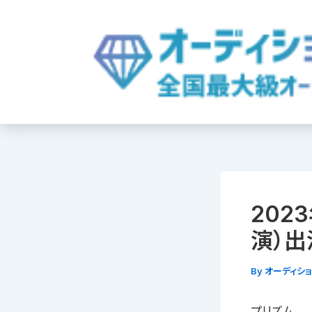
内
容
を
ス
キ
ッ
プ
202
演）出
By
オーディシ
プリズム