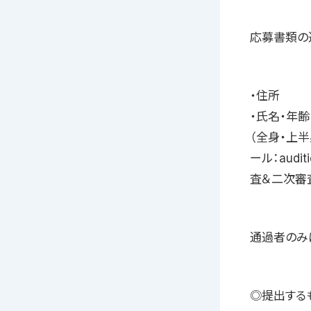
応募書類の
・住所
・氏名・年齢
（全身・上
ール：audi
査＆二次審
通過者のみ
◎提出する