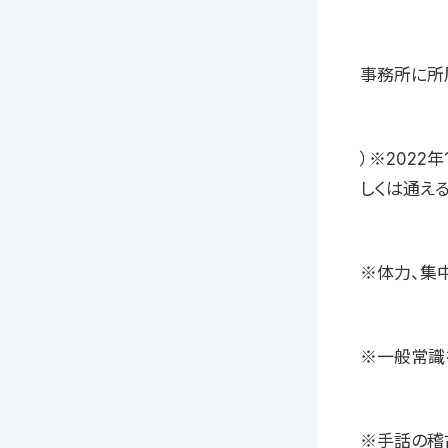
事務所に所
）※202
しくは通える
※体力、集
※一般常識
※手話の稽