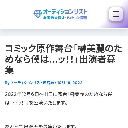
内
容
を
ス
キ
コミック原作舞台「榊美麗のた
ッ
プ
めなら僕は…ッ！！」出演者募
集
By
オーディションリスト運営局
/
10月 19, 2022
2022年12月6日〜11日に舞台「榊美麗のためなら僕
は･･･ッ！！」を公演いたします。
あわせて出演者を募集いたします。