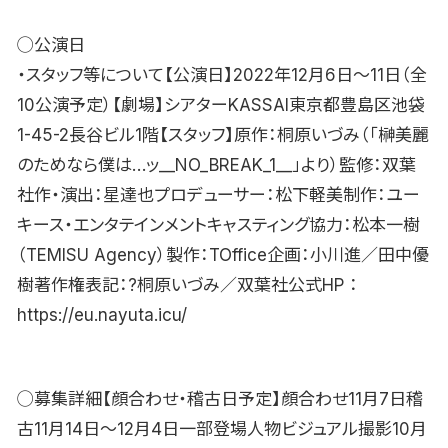
◯公演日
・スタッフ等について【公演日】2022年12月6日〜11日（全
10公演予定）【劇場】シアターKASSAI東京都豊島区池袋
1-45-2長谷ビル1階【スタッフ】原作：桐原いづみ（「榊美麗
のためなら僕は…ッ__NO_BREAK_1__」より）監修：双葉
社作・演出：星達也プロデューサー：松下軽美制作：ユー
キース・エンタテインメントキャスティング協力：松本一樹
（TEMISU Agency）製作：TOffice企画：小川進／田中優
樹著作権表記：?桐原いづみ／双葉社公式HP ：
https://eu.nayuta.icu/
◯募集詳細【顔合わせ・稽古日予定】顔合わせ11月7日稽
古11月14日〜12月4日一部登場人物ビジュアル撮影10月