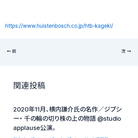
https://www.huistenbosch.co.jp/htb-kageki/
前
次
関連投稿
2020年11月、横内謙介氏の名作／ジプシ
ー・ 千の輪の切り株の上の物語 @studio
applause公演。