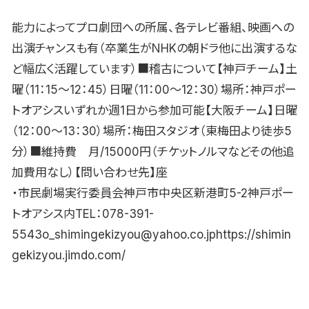
能力によってプロ劇団への所属、各テレビ番組、映画への
出演チャンスも有（卒業生がNHKの朝ドラ他に出演するな
ど幅広く活躍しています）■稽古について【神戸チーム】土
曜（11：15〜12：45）日曜（11：00〜12：30）場所：神戸ポー
トオアシスいずれか週1日から参加可能【大阪チーム】日曜
（12：00〜13：30）場所：梅田スタジオ（東梅田より徒歩5
分）■維持費 月/15000円（チケットノルマなどその他追
加費用なし）【問い合わせ先】座
・市民劇場実行委員会神戸市中央区新港町5-2神戸ポー
トオアシス内TEL：078-391-
5543o_shimingekizyou@yahoo.co.jphttps://shimin
gekizyou.jimdo.com/