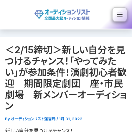
内
容
を
ス
キ
＜2/15締切＞新しい自分を見
ッ
プ
つけるチャンス！「やってみた
い」が参加条件！演劇初心者歓
迎 期間限定劇団 座・市民
劇場 新メンバーオーディショ
ン
By
オーディションリスト運営局
/
1月 31, 2023
新しい自分を見つけるチャンス！