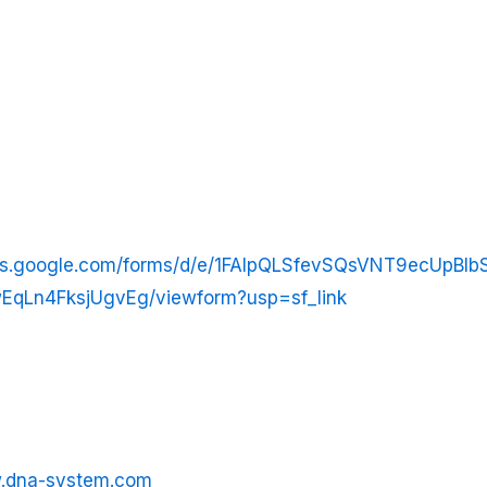
ocs.google.com/forms/d/e/1FAIpQLSfevSQsVNT9ecUpBl
EqLn4FksjUgvEg/viewform?usp=sf_link
w.dna-system.com