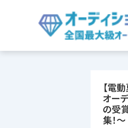
内
容
を
ス
キ
ッ
プ
【電
オーデ
の受
集！〜