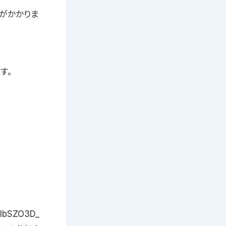
》がかかりま
す。
BlbSZO3D_