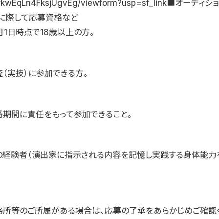
rkwEqLn4FksjUgvEg/viewform?usp=sf_link■オーデ
に際して応募資格など
4月1日時点で18歳以上の方。
査（実技）に参加できる方。
番期間に責任をもって参加できること。
の経験者（演出家に指示される内容を記憶し実践する身体能力
務所等のご所属がある場合は、応募の了承をあらかじめご確認