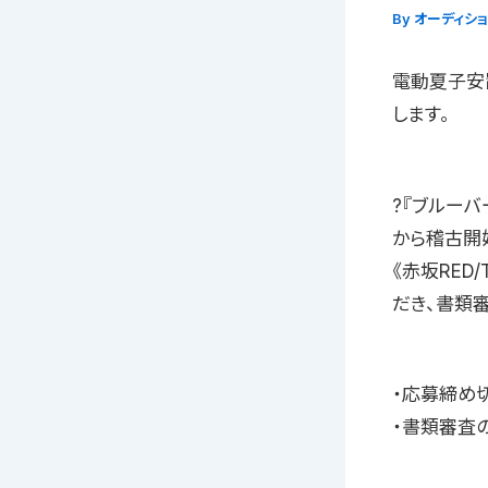
By
オーディシ
電動夏子安
します。
?『ブルーバ
から稽古開始
《赤坂RED
だき、書類
・応募締め切り
・書類審査の