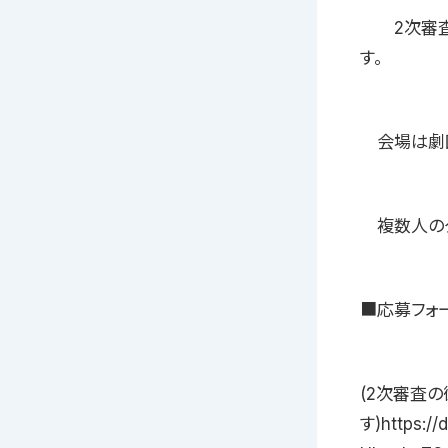
2次審査日《
す。
会場は劇団
複数人のグ
■応募フォ
(2次審査
す)https:/