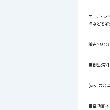
オーディシ
点などを解
稽古NGな
■御出演料
(最近の公
■電動夏子