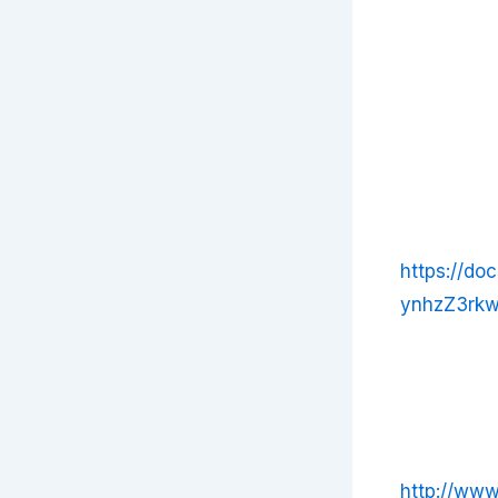
https://d
ynhzZ3rkw
http://ww