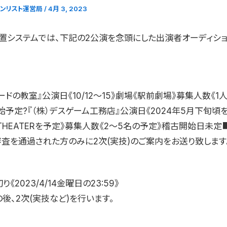
ョンリスト運営局
/
4月 3, 2023
置システムでは、下記の2公演を念頭にした出演者オーディシ
ードの教室』公演日《10/12〜15》劇場《駅前劇場》募集人数《1
予定?『（株）デスゲーム工務店』公演日《2024年5月下旬頃
/THEATERを予定》募集人数《2〜5名の予定》稽古開始日未
審査を通過された方のみに2次(実技)のご案内をお送り致します
《2023/4/14金曜日の23:59》
後、2次(実技など)を行います。