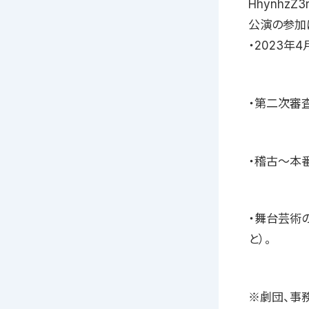
HhynhzZ3
公演の参加
・2023年
・第二次審
・稽古〜本
・舞台芸術
と）。
※劇団、事