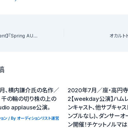
【LINKentertainment】『Spring AUDITION 2023』開催中。歌手、俳優、声優を大募集！
オカルト
稿
11月、横内謙介氏の名作／
2020年7月／座・高円
・ 千の輪の切り株の上の
2【weekday公演】ハム
dio applause公演。
ンキャスト、他サブキャス
ンブルなし)、ダンサーオ
ョン
/ By
オーディションリスト運営
ン開催！チケットノルマ