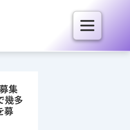
者募集
で幾多
を募