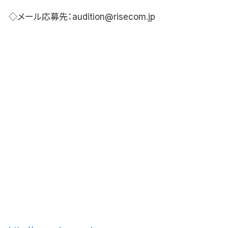
◇メール応募先：audition@risecom.jp