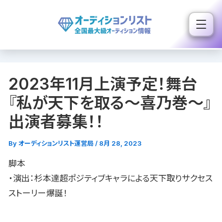
内
容
を
ス
キ
2023年11月上演予定！舞台
ッ
プ
『私が天下を取る〜喜乃巻〜』
出演者募集！！
By
オーディションリスト運営局
/
8月 28, 2023
脚本
・演出：杉本達超ポジティブキャラによる天下取りサクセス
ストーリー爆誕！